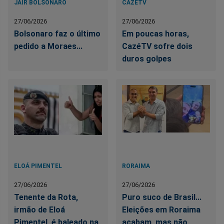
JAIR BOLSONARO
CAZÉTV
27/06/2026
27/06/2026
Bolsonaro faz o último
Em poucas horas,
pedido a Moraes...
CazéTV sofre dois
duros golpes
ELOÁ PIMENTEL
RORAIMA
27/06/2026
27/06/2026
Tenente da Rota,
Puro suco de Brasil...
irmão de Eloá
Eleições em Roraima
Pimentel, é baleado na
acabam, mas não