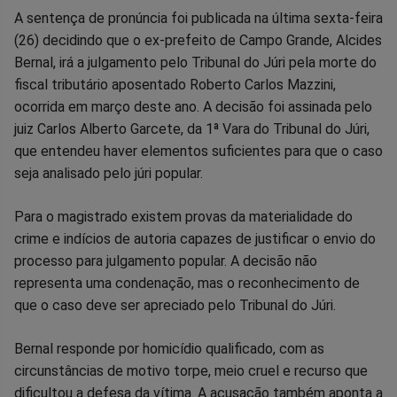
Compartilhar
Compartilhar
Compartilhar
Compartilhar
Compartilhar
Compart
A sentença de pronúncia foi publicada na última sexta-feira
(26) decidindo que o ex-prefeito de Campo Grande, Alcides
no
no
no
no
no
no
Bernal, irá a julgamento pelo Tribunal do Júri pela morte do
fiscal tributário aposentado Roberto Carlos Mazzini,
Facebook
Whatsapp
Twitter
Messenger
Telegram
Gettr
ocorrida em março deste ano. A decisão foi assinada pelo
juiz Carlos Alberto Garcete, da 1ª Vara do Tribunal do Júri,
que entendeu haver elementos suficientes para que o caso
seja analisado pelo júri popular.
Para o magistrado existem provas da materialidade do
crime e indícios de autoria capazes de justificar o envio do
processo para julgamento popular. A decisão não
representa uma condenação, mas o reconhecimento de
que o caso deve ser apreciado pelo Tribunal do Júri.
Bernal responde por homicídio qualificado, com as
circunstâncias de motivo torpe, meio cruel e recurso que
dificultou a defesa da vítima. A acusação também aponta a