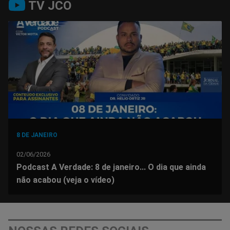
TV JCO
no
no
no
no
no
no
Facebook
Whatsapp
Twitter
Messenger
Telegram
Gettr
8 DE JANEIRO
02/06/2026
Podcast A Verdade: 8 de janeiro... O dia que ainda
não acabou (veja o vídeo)