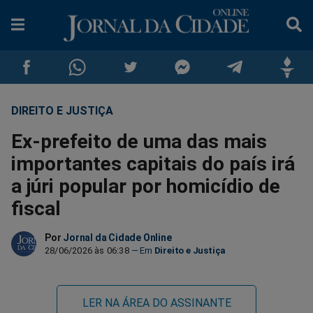
DIREITO E JUSTIÇA
Compartilhar
Compartilhar
Compartilhar
Compartilhar
Compartilhar
Compar
Ex-prefeito de uma das mais
no
no
no
no
no
no
importantes capitais do país irá
a júri popular por homicídio de
Facebook
Whatsapp
Twitter
Messenger
Telegram
Gettr
fiscal
Por
Jornal da Cidade Online
28/06/2026 às 06:38
Direito e Justiça
LER NA ÁREA DO ASSINANTE