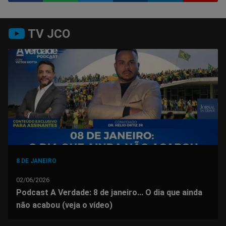
Compartilhar
Compartilhar
Compartilhar
Compartilhar
Compartilhar
Compart
TV JCO
no
no
no
no
no
no
Facebook
Whatsapp
Twitter
Messenger
Telegram
Gettr
8 DE JANEIRO
02/06/2026
Podcast A Verdade: 8 de janeiro... O dia que ainda
não acabou (veja o vídeo)