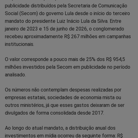
no
no
no
no
no
no
publicidade distribuídos pela Secretaria de Comunicação
Social (Secom) do governo Lula desde o início do terceiro
Facebook
Whatsapp
Twitter
Messenger
Telegram
Gettr
mandato do presidente Luiz Inácio Lula da Silva. Entre
janeiro de 2023 e 15 de junho de 2026, o conglomerado
recebeu aproximadamente R$ 267 milhões em campanhas
institucionais.
O valor corresponde a pouco mais de 25% dos R$ 954,5
milhões investidos pela Secom em publicidade no período
analisado.
Os números não contemplam despesas realizadas por
empresas estatais, sociedades de economia mista ou
outros ministérios, já que esses gastos deixaram de ser
divulgados de forma consolidada desde 2017.
Ao longo do atual mandato, a distribuição anual dos
investimentos em mídia ocorreu da seguinte forma: R$