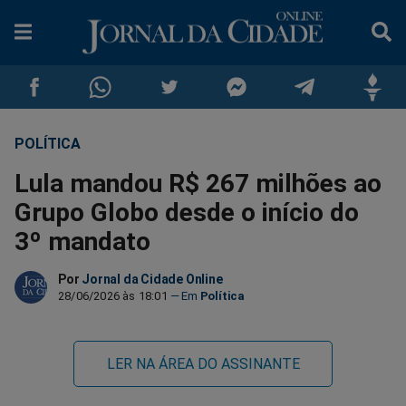
POLÍTICA
Compartilhar
Compartilhar
Compartilhar
Compartilhar
Compartilhar
Compar
Lula mandou R$ 267 milhões ao
no
no
no
no
no
no
Grupo Globo desde o início do
3º mandato
Facebook
Whatsapp
Twitter
Messenger
Telegram
Gettr
Por
Jornal da Cidade Online
28/06/2026 às 18:01
Política
LER NA ÁREA DO ASSINANTE