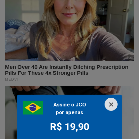
×
Assine o JCO
por apenas
R$ 19,90