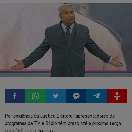
Compartilhar
Compartilhar
Compartilhar
Compartilhar
Compartilhar
Compart
Por exigência da Justiça Eleitoral, apresentadores de
programas de TV e Rádio têm prazo até a próxima terça-
no
no
no
no
no
no
feira (30) para deixar o ar.