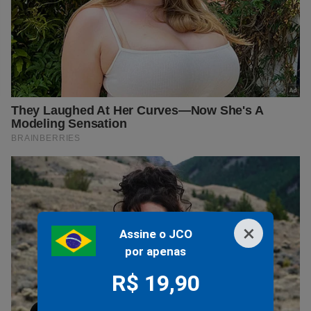
×
Assine o JCO
por apenas
R$ 19,90