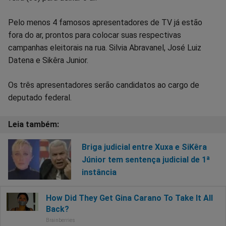
Facebook
Whatsapp
Twitter
Messenger
Telegram
Gettr
Pelo menos 4 famosos apresentadores de TV já estão
fora do ar, prontos para colocar suas respectivas
campanhas eleitorais na rua. Silvia Abravanel, José Luiz
Datena e Sikêra Junior.
Os três apresentadores serão candidatos ao cargo de
deputado federal.
Briga judicial entre Xuxa e SiKêra
Júnior tem sentença judicial de 1ª
instância