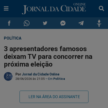
POLÍTICA
Compartilhar
Compartilhar
Compartilhar
Compartilhar
Compartilhar
Compar
3 apresentadores famosos
no
no
no
no
no
no
deixam TV para concorrer na
próxima eleição
Facebook
Whatsapp
Twitter
Messenger
Telegram
Gettr
Por
Jornal da Cidade Online
28/06/2026 às 21:05
Política
LER NA ÁREA DO ASSINANTE