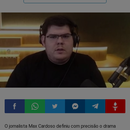
Compartilhar
Compartilhar
Compartilhar
Compartilhar
Compartilhar
Compart
O jornalista Max Cardoso definiu com precisão o drama