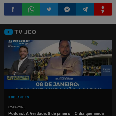
Compartilhar
Compartilhar
Compartilhar
Compartilhar
Compartilhar
Compart
TV JCO
no
no
no
no
no
no
Facebook
Whatsapp
Twitter
Messenger
Telegram
Gettr
8 DE JANEIRO
02/06/2026
Podcast A Verdade: 8 de janeiro... O dia que ainda