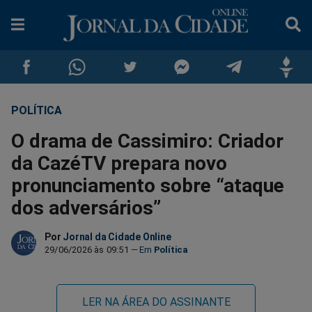
POLÍTICA
Compartilhar
Compartilhar
Compartilhar
Compartilhar
Compartilhar
Compar
O drama de Cassimiro: Criador
no
no
no
no
no
no
da CazéTV prepara novo
pronunciamento sobre “ataque
Facebook
Whatsapp
Twitter
Messenger
Telegram
Gettr
dos adversários”
Por
Jornal da Cidade Online
29/06/2026 às 09:51
Política
LER NA ÁREA DO ASSINANTE