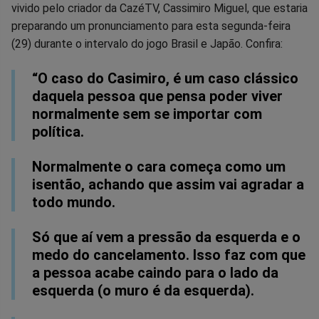
vivido pelo criador da CazéTV, Cassimiro Miguel, que estaria
no
no
no
no
no
no
preparando um pronunciamento para esta segunda-feira
(29) durante o intervalo do jogo Brasil e Japão. Confira:
Facebook
Whatsapp
Twitter
Messenger
Telegram
Gettr
“O caso do Casimiro, é um caso clássico
daquela pessoa que pensa poder viver
normalmente sem se importar com
política.
Normalmente o cara começa como um
isentão, achando que assim vai agradar a
todo mundo.
Só que aí vem a pressão da esquerda e o
medo do cancelamento. Isso faz com que
a pessoa acabe caindo para o lado da
esquerda (o muro é da esquerda).