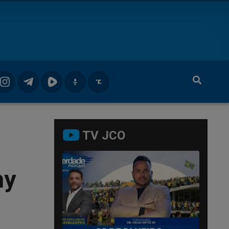
TV JCO
ny