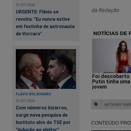
conversas realizada
01/07/2026
da Redação
URGENTE: Flávio se
"Ele trouxe 
revolta: "Eu nunca estive
em festinha de astronauta
são mulhere
de Vorcaro"
russas, pol
entendessem
mulheres nã
conversava
podiam sabe
Até o momento, nã
FLÁVIO BOLSONARO
Garotinho, e não há
01/07/2026
sobre as alegações 
ANTHONY GAR
Com números bizarros,
surge nova pesquisa de
Instituto alvo do TSE por
"indução ao eleitor"