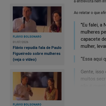
a entrevista nem i
Ao relatar o que afi
"Eu falei, a
mulheres pe
FLÁVIO BOLSONARO
capacete de
01/07/2026
mulher, leva
Flávio repudia fala de Paulo
Figueiredo sobre mulheres
“Essa aqui 
(veja o vídeo)
Gente, isso
muitos secr
não é quest
Ainda durante a en
evento seriam estr
FLÁVIO BOLSONARO