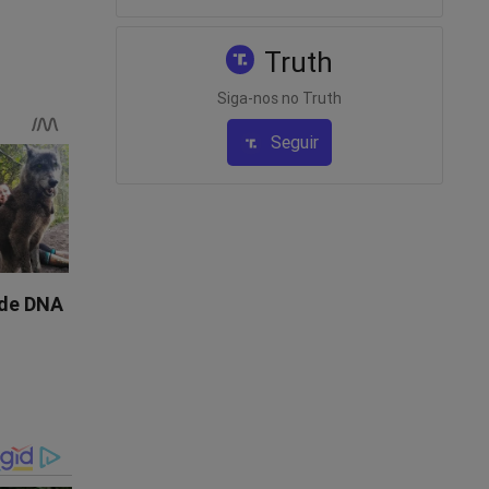
Truth
rque
Siga-nos no Truth
 ou
Seguir
 as
e eles
m
r
o ou