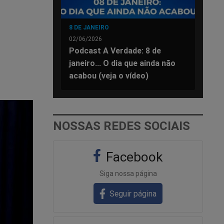
8 DE JANEIRO
02/06/2026
Podcast A Verdade: 8 de
janeiro... O dia que ainda não
acabou (veja o vídeo)
NOSSAS REDES SOCIAIS
Facebook
Siga nossa página
Seguir página