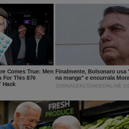
 uma realidade para essa eleição! E agora acabam de surgir as pr
ao pré-candidato à Presidência da República. Não fique fora des
stampar a luta pelo Brasil. Para conhecer e adquirir, basta clicar
udoconservador.com.br/collections/camisetas