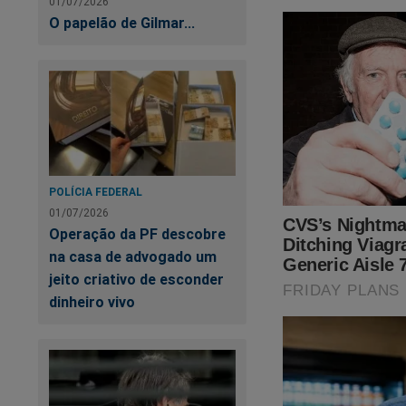
01/07/2026
O papelão de Gilmar...
POLÍCIA FEDERAL
01/07/2026
Operação da PF descobre
na casa de advogado um
Flávio Bolsonaro
é
jeito criativo de esconder
camisetas de apoio 
dinheiro vivo
um dos primeiros a e
abaixo:
https://www.conte