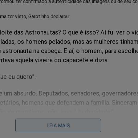
nformou ter confirmado a autenticidade das imagens ou de seu c
rma ter visto, Garotinho declarou:
 Noite das Astronautas? O que é isso? Aí fui ver o v
ladas, os homens pelados, mas as mulheres tinha
 astronauta na cabeça. E aí, o homem, para escolhe
ntava aquela viseira do capacete e dizia:
que eu quero”.
 é um absurdo. Deputados, senadores, governadores
etários, homens que defendem a família. Sinceram
ão de moralismo, não, isso é barbaridade!"
LEIA MAIS
trevista, o ex-governador afirmou que as mulheres presentes no 
angeiras e que isso teria ocorrido para impedir que compreendes