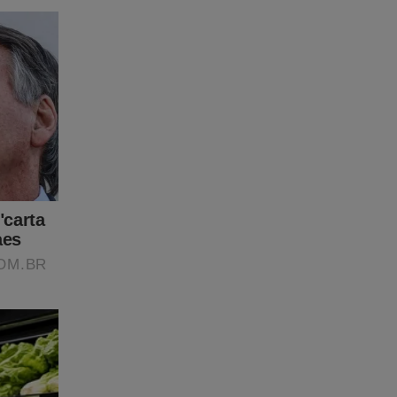
imeiras
sa! Seja
 no link