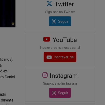
Twitter
Siga-nos no Twitter
Seguir
YouTube
Inscreva-se no nosso canal
Inscrever-se
icanos),
a
 o ex-
Instagram
ro Daniel
Siga-nos no Instagram
Seguir
nado
l durante