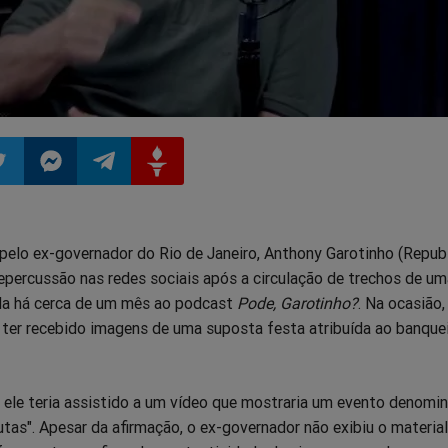
ilhar
mpartilhar
Compartilhar
Compartilhar
Compartilhar
pelo ex-governador do Rio de Janeiro, Anthony Garotinho (Republ
o
no
no
no
epercussão nas redes sociais após a circulação de trechos de um
da há cerca de um mês ao podcast
Pode, Garotinho?
. Na ocasião,
pp
itter
Messenger
Telegram
Gettr
 ter recebido imagens de uma suposta festa atribuída ao banquei
 ele teria assistido a um vídeo que mostraria um evento denomi
tas". Apesar da afirmação, o ex-governador não exibiu o materia