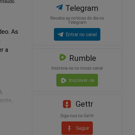
onteúdo.
Telegram
Receba as notícias do dia no
Telegram
ídeo. As
Entrar no canal
m
r a
Rumble
Inscreva-se no nosso canal
Inscrever-se
,
ente,
Gettr
Siga-nos no Gettr
suposto
Seguir
sem as