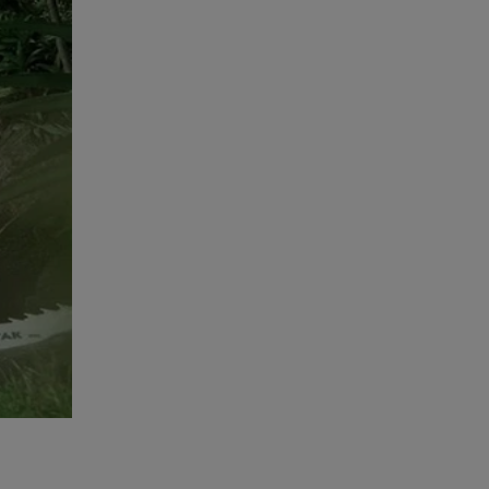
veja o
salvar
m