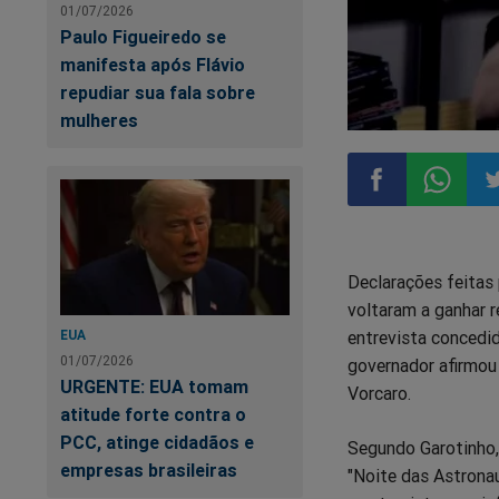
01/07/2026
Paulo Figueiredo se
manifesta após Flávio
repudiar sua fala sobre
mulheres
Compartilhar
Compart
Co
Declarações feitas 
no
no
n
voltaram a ganhar r
entrevista concedi
EUA
Facebook
Whatsa
Tw
01/07/2026
governador afirmou
URGENTE: EUA tomam
Vorcaro.
atitude forte contra o
PCC, atinge cidadãos e
Segundo Garotinho,
empresas brasileiras
"Noite das Astronau