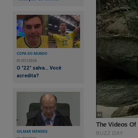
Ca
ví
COPA DO MUNDO
01/07/2026
O "22" salva... Você
acredita?
Pr
a 
Ti
GILMAR MENDES
mo