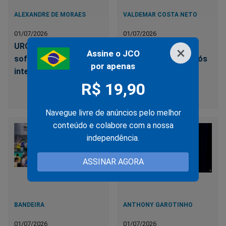
ALEXANDRE DE MORAES
VALDEMAR COSTA NETO
01/07/2026
01/07/2026
URGENTE: Moraes
Valdemar toma
×
Assine o JCO
sofre nova derrota
decisão drástica após
por apenas
internacional vexatória
saída de Michelle
Bolsonaro do PL
R$ 19,90
Mulher
Navegue livre de anúncios pelo melhor
conteúdo e colabore com a nossa
independência.
ASSINAR AGORA
BANDEIRA
ANTHONY GAROTINHO
01/07/2026
01/07/2026