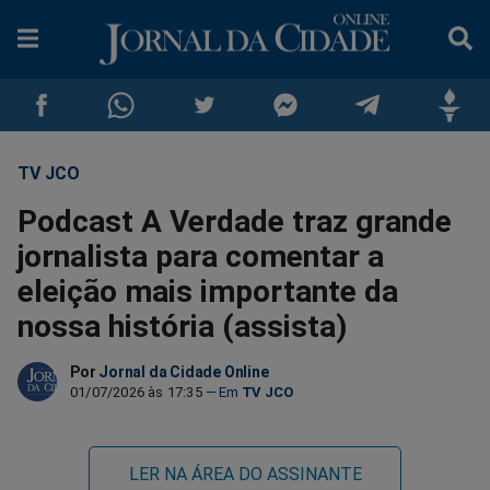
TV JCO
Compartilhar
Compartilhar
Compartilhar
Compartilhar
Compartilhar
Compar
Podcast A Verdade traz grande
no
no
no
no
no
no
jornalista para comentar a
eleição mais importante da
Facebook
Whatsapp
Twitter
Messenger
Telegram
Gettr
nossa história (assista)
Por
Jornal da Cidade Online
01/07/2026 às 17:35
TV JCO
LER NA ÁREA DO ASSINANTE