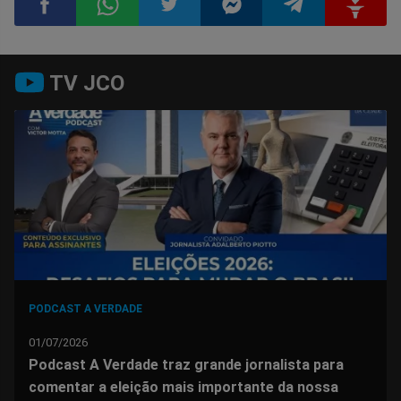
Compartilhar
Compartilhar
Compartilhar
Compartilhar
Compartilhar
Compart
TV JCO
no
no
no
no
no
no
Facebook
Whatsapp
Twitter
Messenger
Telegram
Gettr
PODCAST A VERDADE
01/07/2026
Podcast A Verdade traz grande jornalista para
comentar a eleição mais importante da nossa