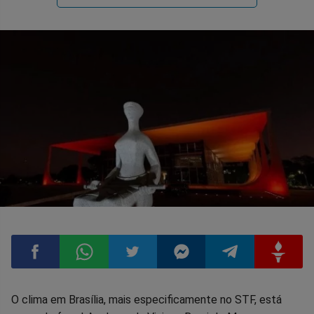
Compartilhar
Compartilhar
Compartilhar
Compartilhar
Compartilhar
Compart
O clima em Brasília, mais especificamente no STF, está