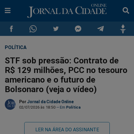
POLÍTICA
Compartilhar
Compartilhar
Compartilhar
Compartilhar
Compartilhar
Compar
STF sob pressão: Contrato de
no
no
no
no
no
no
R$ 129 milhões, PCC no tesouro
americano e o futuro de
Facebook
Whatsapp
Twitter
Messenger
Telegram
Gettr
Bolsonaro (veja o vídeo)
Por
Jornal da Cidade Online
02/07/2026 às 18:50
Política
LER NA ÁREA DO ASSINANTE