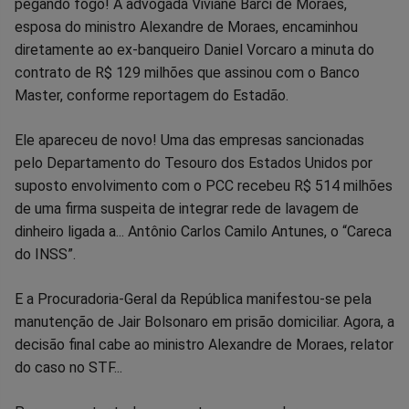
pegando fogo! A advogada Viviane Barci de Moraes,
no
no
no
no
no
no
esposa do ministro Alexandre de Moraes, encaminhou
diretamente ao ex-banqueiro Daniel Vorcaro a minuta do
Facebook
Whatsapp
Twitter
Messenger
Telegram
Gettr
contrato de R$ 129 milhões que assinou com o Banco
Master, conforme reportagem do Estadão.
Ele apareceu de novo! Uma das empresas sancionadas
pelo Departamento do Tesouro dos Estados Unidos por
suposto envolvimento com o PCC recebeu R$ 514 milhões
de uma firma suspeita de integrar rede de lavagem de
dinheiro ligada a... Antônio Carlos Camilo Antunes, o “Careca
do INSS”.
E a Procuradoria-Geral da República manifestou-se pela
manutenção de Jair Bolsonaro em prisão domiciliar. Agora, a
decisão final cabe ao ministro Alexandre de Moraes, relator
do caso no STF...