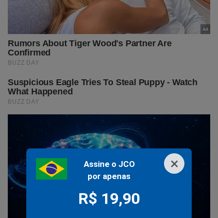
×
Assine o JCO
por apenas
R$ 19,90