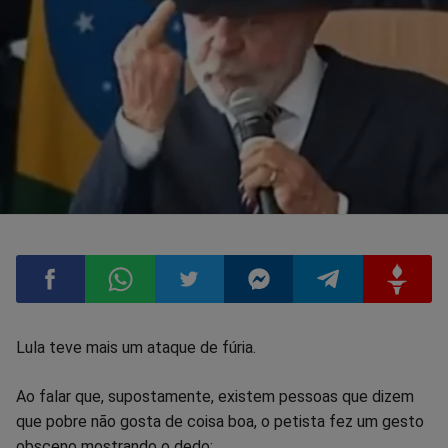
Compartilhar
Compartilhar
Compartilhar
Compartilhar
Compartilhar
Compart
Lula teve mais um ataque de fúria.
no
no
no
no
no
no
Ao falar que, supostamente, existem pessoas que dizem
que pobre não gosta de coisa boa, o petista fez um gesto
Facebook
Whatsapp
Twitter
Messenger
Telegram
Gettr
obsceno mostrando o dedo: