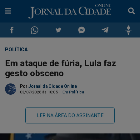
POLÍTICA
Compartilhar
Compartilhar
Compartilhar
Compartilhar
Compartilhar
Compar
Em ataque de fúria, Lula faz
no
no
no
no
no
no
gesto obsceno
Facebook
Whatsapp
Twitter
Messenger
Telegram
Gettr
Por
Jornal da Cidade Online
03/07/2026 às 18:05
Política
LER NA ÁREA DO ASSINANTE