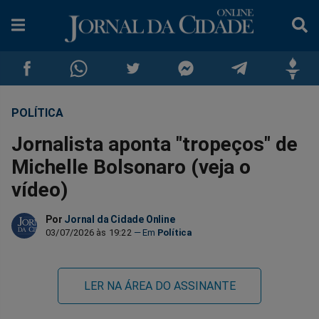
POLÍTICA
Compartilhar
Compartilhar
Compartilhar
Compartilhar
Compartilhar
Compar
Jornalista aponta "tropeços" de
no
no
no
no
no
no
Michelle Bolsonaro (veja o
vídeo)
Facebook
Whatsapp
Twitter
Messenger
Telegram
Gettr
Por
Jornal da Cidade Online
03/07/2026 às 19:22
Política
LER NA ÁREA DO ASSINANTE