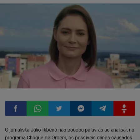
Compartilhar
Compartilhar
Compartilhar
Compartilhar
Compartilhar
Compart
O jornalista Júlio Ribeiro não poupou palavras ao analisar, no
programa Choque de Ordem, os possíveis danos causados