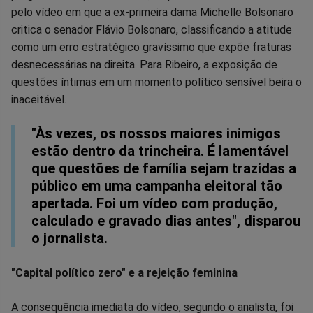
no
no
no
no
no
no
pelo vídeo em que a ex-primeira dama Michelle Bolsonaro
critica o senador Flávio Bolsonaro, classificando a atitude
Facebook
Whatsapp
Twitter
Messenger
Telegram
Gettr
como um erro estratégico gravíssimo que expõe fraturas
desnecessárias na direita. Para Ribeiro, a exposição de
questões íntimas em um momento político sensível beira o
inaceitável.
"Às vezes, os nossos maiores inimigos
estão dentro da trincheira. É lamentável
que questões de família sejam trazidas a
público em uma campanha eleitoral tão
apertada. Foi um vídeo com produção,
calculado e gravado dias antes", disparou
o jornalista.
"Capital político zero" e a rejeição feminina
A consequência imediata do vídeo, segundo o analista, foi