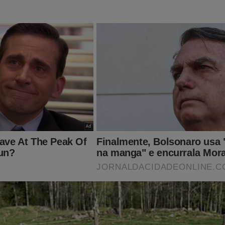
odutor rural é baleado na cabeça e dirige até hospital para 
família (veja o vídeo)
roteio em local com torcedores da Copa do Mundo deixa u
rto e um ferido