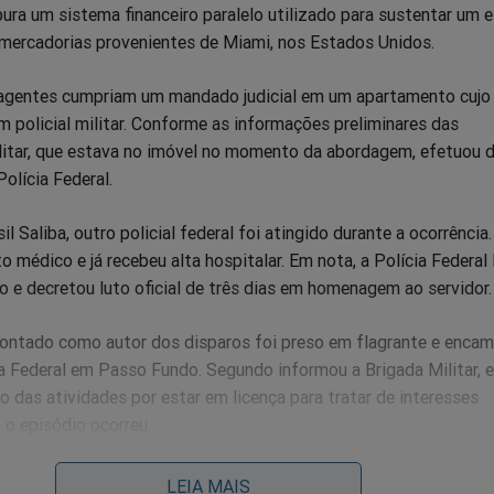
ura um sistema financeiro paralelo utilizado para sustentar um
mercadorias provenientes de Miami, nos Estados Unidos.
 agentes cumpriam um mandado judicial em um apartamento cujo 
 policial militar. Conforme as informações preliminares das
ilitar, que estava no imóvel no momento da abordagem, efetuou 
olícia Federal.
l Saliba, outro policial federal foi atingido durante a ocorrência.
 médico e já recebeu alta hospitalar. Em nota, a Polícia Federal
 e decretou luto oficial de três dias em homenagem ao servidor.
apontado como autor dos disparos foi preso em flagrante e enca
a Federal em Passo Fundo. Segundo informou a Brigada Militar, e
 das atividades por estar em licença para tratar de interesses
 o episódio ocorreu.
manece sob responsabilidade da Polícia Federal, enquanto a Corr
LEIA MAIS