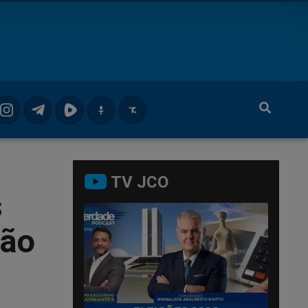
TV JCO
s
ção