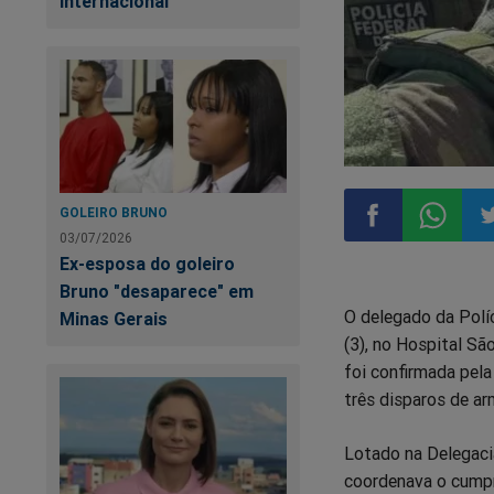
internacional
GOLEIRO BRUNO
03/07/2026
Ex-esposa do goleiro
Compartilhar
Compart
Co
Bruno "desaparece" em
O delegado da Políc
Minas Gerais
no
no
n
(3), no Hospital Sã
foi confirmada pela
Facebook
Whatsa
Tw
três disparos de ar
Lotado na Delegacia
coordenava o cump