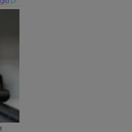
ão da
veja o