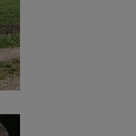
imeiras
sa! Seja
 no link