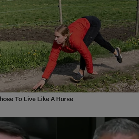
 uma realidade para essa eleição! E agora acabam de surgir as pr
ao pré-candidato à Presidência da República. Não fique fora des
stampar a luta pelo Brasil. Para conhecer e adquirir, basta clicar
udoconservador.com.br/collections/camisetas