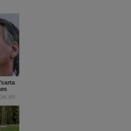
salvar
m