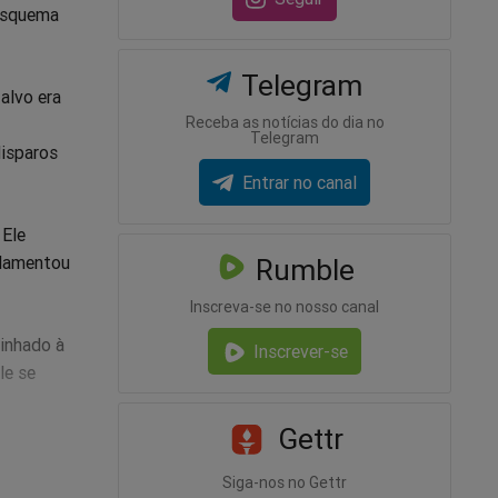
 esquema
Telegram
alvo era
Receba as notícias do dia no
Telegram
disparos
Entrar no canal
 Ele
 lamentou
Rumble
Inscreva-se no nosso canal
minhado à
Inscrever-se
le se
Gettr
egedoria-
Siga-nos no Gettr