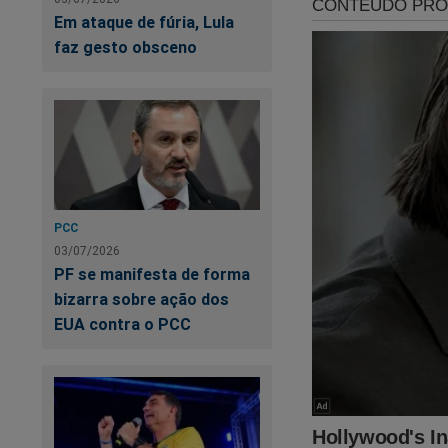
Geral da Br
Em ataque de fúria, Lula
faz gesto obsceno
A Brigada M
vida, a man
legalidade,
Ca
PCC
ví
03/07/2026
PF se manifesta de forma
bizarra sobre ação dos
EUA contra o PCC