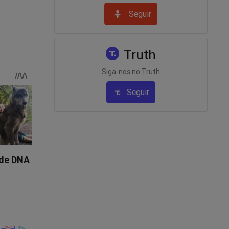
envolvido.
Seguir
egra:
Truth
/07),
reensão
Siga-nos no Truth
Seguir
eria
durante
a.
olícia
oria-