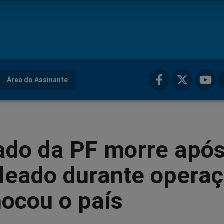
Área do Assinante
ado da PF morre apó
aleado durante opera
ocou o país