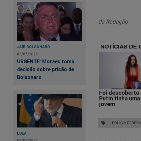
Geral da Brigada Mi
A Brigada Militar t
da Redação
“A Brigada M
durante o c
JAIR BOLSONARO
no municípi
03/07/2026
URGENTE: Moraes toma
envolvendo u
decisão sobre prisão de
Bolsonaro
Conforme inf
encontrava e
efetuado di
o cumprimen
POLÍCIA FEDER
A ocorrênci
LULA
Federal. O M
03/07/2026