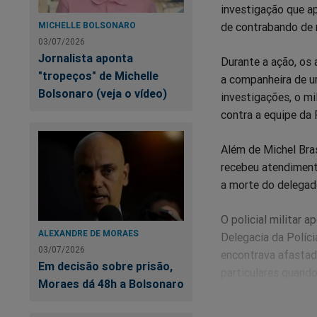
investigação que ap
de contrabando de 
MICHELLE BOLSONARO
03/07/2026
Jornalista aponta
Durante a ação, os
"tropeços" de Michelle
a companheira de um
Bolsonaro (veja o vídeo)
investigações, o m
contra a equipe da P
Além de Michel Brasi
recebeu atendimento
a morte do delegado
O policial militar 
ALEXANDRE DE MORAES
Delegacia da Políci
03/07/2026
encontrava afastado
Em decisão sobre prisão,
particulares quando
Moraes dá 48h a Bolsonaro
A investigação per