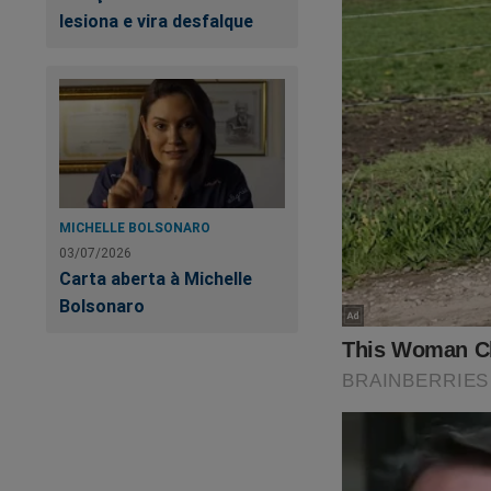
lesiona e vira desfalque
Flávio Bolsonaro
é
camisetas de apoio 
um dos primeiros a e
abaixo:
https://www.conte
MICHELLE BOLSONARO
03/07/2026
Carta aberta à Michelle
Bolsonaro