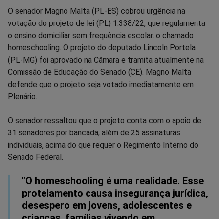
Compartilhar
Compartilhar
Compartilhar
Compartilhar
Compartilhar
Compart
O senador Magno Malta (PL-ES) cobrou urgência na
votação do projeto de lei (PL) 1.338/22, que regulamenta
no
no
no
no
no
no
o ensino domiciliar sem frequência escolar, o chamado
homeschooling. O projeto do deputado Lincoln Portela
Facebook
Whatsapp
Twitter
Messenger
Telegram
Gettr
(PL-MG) foi aprovado na Câmara e tramita atualmente na
Comissão de Educação do Senado (CE). Magno Malta
defende que o projeto seja votado imediatamente em
Plenário.
O senador ressaltou que o projeto conta com o apoio de
31 senadores por bancada, além de 25 assinaturas
individuais, acima do que requer o Regimento Interno do
Senado Federal.
"O homeschooling é uma realidade. Esse
protelamento causa insegurança jurídica,
desespero em jovens, adolescentes e
crianças, famílias vivendo em