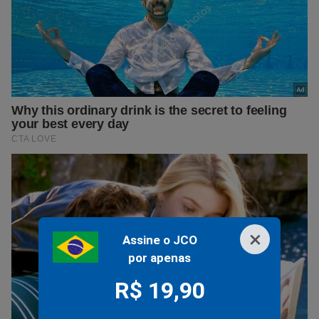
×
Assine o JCO
por apenas
R$ 19,90