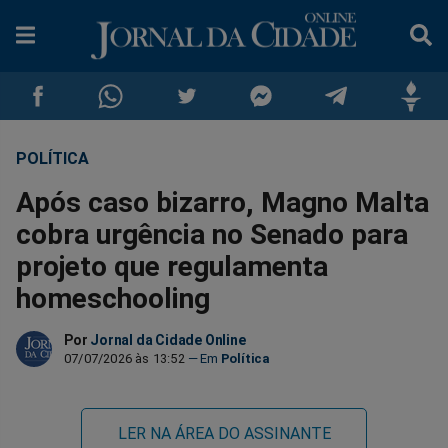
POLÍTICA
Compartilhar
Compartilhar
Compartilhar
Compartilhar
Compartilhar
Compar
Após caso bizarro, Magno Malta
no
no
no
no
no
no
cobra urgência no Senado para
projeto que regulamenta
Facebook
Whatsapp
Twitter
Messenger
Telegram
Gettr
homeschooling
Por
Jornal da Cidade Online
07/07/2026 às 13:52
Política
LER NA ÁREA DO ASSINANTE