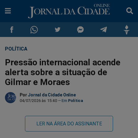
POLÍTICA
Compartilhar
Compartilhar
Compartilhar
Compartilhar
Compartilhar
Compar
Pressão internacional acende
no
no
no
no
no
no
alerta sobre a situação de
Gilmar e Moraes
Facebook
Whatsapp
Twitter
Messenger
Telegram
Gettr
Por
Jornal da Cidade Online
04/07/2026 às 15:40
Política
LER NA ÁREA DO ASSINANTE