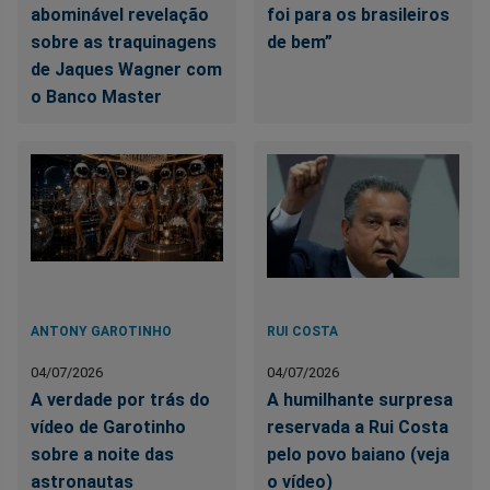
abominável revelação
foi para os brasileiros
sobre as traquinagens
de bem”
de Jaques Wagner com
o Banco Master
ANTONY GAROTINHO
RUI COSTA
04/07/2026
04/07/2026
A verdade por trás do
A humilhante surpresa
vídeo de Garotinho
reservada a Rui Costa
sobre a noite das
pelo povo baiano (veja
astronautas
o vídeo)