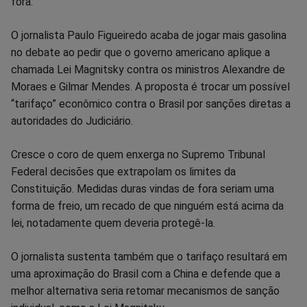
no
no
no
no
no
no
fora.
Facebook
Whatsapp
Twitter
Messenger
Telegram
Gettr
O jornalista Paulo Figueiredo acaba de jogar mais gasolina
no debate ao pedir que o governo americano aplique a
chamada Lei Magnitsky contra os ministros Alexandre de
Moraes e Gilmar Mendes. A proposta é trocar um possível
“tarifaço” econômico contra o Brasil por sanções diretas a
autoridades do Judiciário.
Cresce o coro de quem enxerga no Supremo Tribunal
Federal decisões que extrapolam os limites da
Constituição. Medidas duras vindas de fora seriam uma
forma de freio, um recado de que ninguém está acima da
lei, notadamente quem deveria protegê-la.
O jornalista sustenta também que o tarifaço resultará em
uma aproximação do Brasil com a China e defende que a
melhor alternativa seria retomar mecanismos de sanção