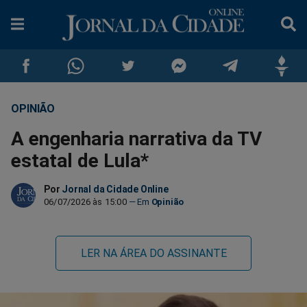
OPINIÃO
Compartilhar
Compartilhar
Compartilhar
Compartilhar
Compartilhar
Compar
A engenharia narrativa da TV
no
no
no
no
no
no
estatal de Lula*
Facebook
Whatsapp
Twitter
Messenger
Telegram
Gettr
Por
Jornal da Cidade Online
06/07/2026 às 15:00
Opinião
LER NA ÁREA DO ASSINANTE