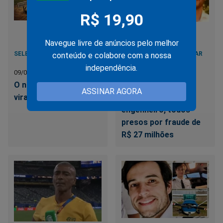
R$ 19,90
Navegue livre de anúncios pelo melhor
SELEÇÃO BRASILEIRA
ROSSANA PAROSCHI JAFAR
conteúdo e colabore com a nossa
independência.
09/07/2026
08/07/2026
O novo complexo de
Mãe dentista, filha
ASSINAR AGORA
vira-latas
médica, filho
engenheiro, todos
presos por fraude de
R$ 27 milhões