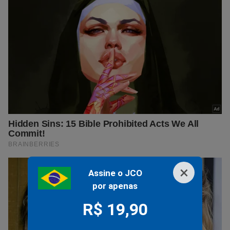
×
Assine o JCO
por apenas
R$ 19,90