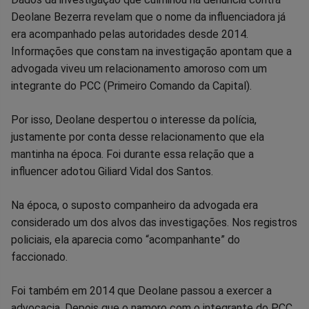
Deolane Bezerra revelam que o nome da influenciadora já
no
no
no
no
no
no
era acompanhado pelas autoridades desde 2014.
Informações que constam na investigação apontam que a
Facebook
Whatsapp
Twitter
Messenger
Telegram
Gettr
advogada viveu um relacionamento amoroso com um
integrante do PCC (Primeiro Comando da Capital).
Por isso, Deolane despertou o interesse da polícia,
justamente por conta desse relacionamento que ela
mantinha na época. Foi durante essa relação que a
influencer adotou Giliard Vidal dos Santos.
Na época, o suposto companheiro da advogada era
considerado um dos alvos das investigações. Nos registros
policiais, ela aparecia como “acompanhante” do
faccionado.
Foi também em 2014 que Deolane passou a exercer a
advocacia. Depois que o namoro com o integrante do PCC