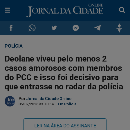
POLÍCIA
Compartilhar
Compartilhar
Compartilhar
Compartilhar
Compartilhar
Compar
Deolane viveu pelo menos 2
no
no
no
no
no
no
casos amorosos com membros
do PCC e isso foi decisivo para
Facebook
Whatsapp
Twitter
Messenger
Telegram
Gettr
que entrasse no radar da polícia
Por
Jornal da Cidade Online
05/07/2026 às 10:54
Polícia
LER NA ÁREA DO ASSINANTE