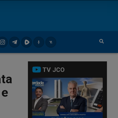
TV JCO
ata
 e