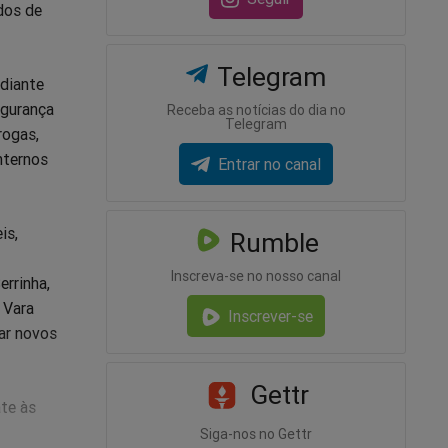
dos de
Telegram
diante
egurança
Receba as notícias do dia no
Telegram
rogas,
nternos
Entrar no canal
is,
Rumble
Inscreva-se no nosso canal
rrinha,
 Vara
Inscrever-se
ar novos
Gettr
te às
Siga-nos no Gettr