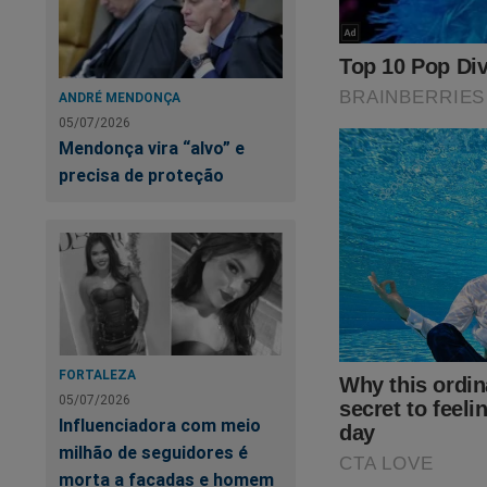
ANDRÉ MENDONÇA
05/07/2026
Mendonça vira “alvo” e
precisa de proteção
Um recado para nos
continuar nessa árd
Você que ainda nã
apenas R$ 19,90 me
basta clicar no link
FORTALEZA
05/07/2026
Influenciadora com meio
SEU APOIO É MU
milhão de seguidores é
morta a facadas e homem