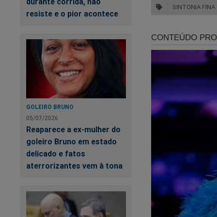
durante corrida, não
SINTONIA FINA
resiste e o pior acontece
UR
pr
Pa
GOLEIRO BRUNO
05/07/2026
Fi
Reaparece a ex-mulher do
goleiro Bruno em estado
delicado e fatos
Op
aterrorizantes vem à tona
es