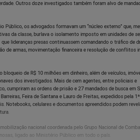
erdade. Outros doze investigados também foram alvo de manda
io Público, os advogados formavam um “núcleo externo” que, me
tivas da classe, burlava o isolamento imposto em unidades de s
 que lideranças presas continuassem comandando o tráfico de d
ção de armas, movimentação financeira e resolução de conflitos i
o bloqueio de R$ 10 milhões em dinheiro, além de veículos, imóve
naves dos investigados. Mais de cem agentes, entre policiais e
o, cumpriram as ordens de prisão e 27 mandados de busca em Se
 Barreiras, Feira de Santana e Lauro de Freitas, expedidos pela 1ª
lis. Notebooks, celulares e documentos apreendidos podem revel
tura.
 mobilização nacional coordenada pelo Grupo Nacional de Comba
osas, ligado ao Ministério Público em todo o país.