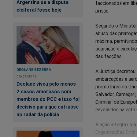
Argentina se a disputa
faccionados em lib
eleitoral fosse hoje
prisão.
Segundo o Ministér
abuso das prerroga
máxima, permitindo
aquisição e circula
das facções.
DEOLANE BEZERRA
A Justiça decretou 
05/07/2026
embarcações e aero
Deolane viveu pelo menos
promotores do Gaec
2 casos amorosos com
Salvador, Camaçari,
membros do PCC e isso foi
Criminal de Eunápo
decisivo para que entrasse
envolvidos na estru
no radar da polícia
A ação integra uma
Organizações Crimin