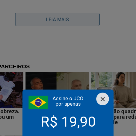
LEIA MAIS
desmoralização plena do diretor-geral da PF de Lula
×
Assine o JCO
por apenas
R$ 19,90
legado da PF morre após ser baleado durante operação qu
ocou o país