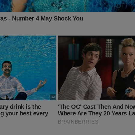
sos assinantes:
MUITO OBRIGADO!
É com a sua ajuda que con
ua batalha.
o é um
assinante,
considere essa possibilidade. O valor é muito b
nsais, que fazem toda a diferença no JCO. Para assinar é muito 
:
https://assinante.jornaldacidadeonline.com.br/apresentacao
ITO IMPORTANTE! CONTAMOS COM VOCÊ!