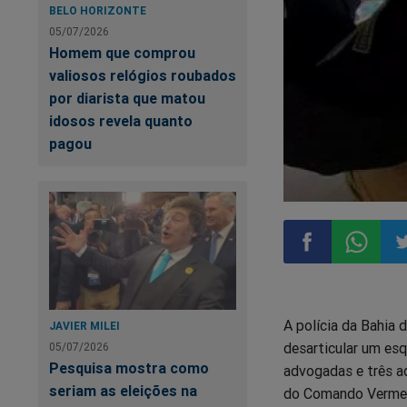
BELO HORIZONTE
05/07/2026
Homem que comprou
valiosos relógios roubados
por diarista que matou
idosos revela quanto
pagou
Compartilhar
Compart
Co
A polícia da Bahia 
JAVIER MILEI
no
no
n
desarticular um es
05/07/2026
Pesquisa mostra como
advogadas e três a
Facebook
Whatsa
Tw
seriam as eleições na
do Comando Vermel