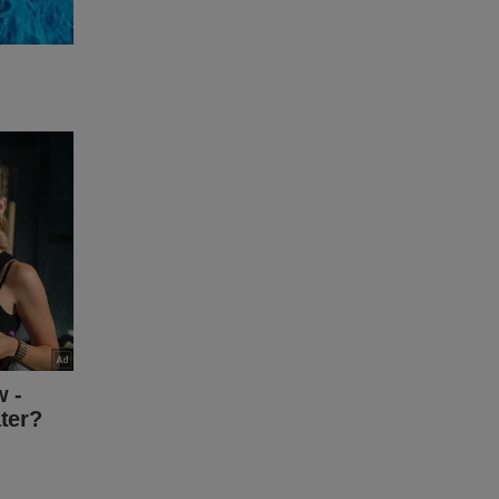
seguimos
aixo -
simples,