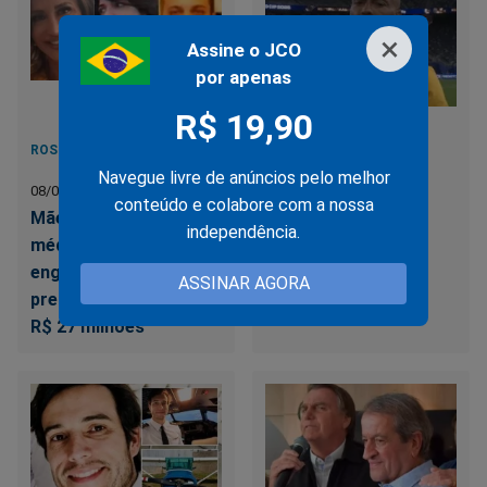
×
Assine o JCO
por apenas
R$ 19,90
ROSSANA PAROSCHI JAFAR
ROMÁRIO
Navegue livre de anúncios pelo melhor
08/07/2026
08/07/2026
conteúdo e colabore com a nossa
Mãe dentista, filha
Justiça manda
independência.
médica, filho
penhorar cachê de
engenheiro, todos
Romário na CazéTV
ASSINAR AGORA
presos por fraude de
R$ 27 milhões