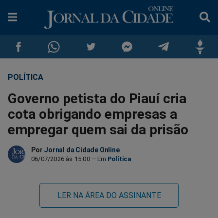
POLÍTICA
Compartilhar
Compartilhar
Compartilhar
Compartilhar
Compartilhar
Compar
Governo petista do Piauí cria
no
no
no
no
no
no
cota obrigando empresas a
empregar quem sai da prisão
Facebook
Whatsapp
Twitter
Messenger
Telegram
Gettr
Por
Jornal da Cidade Online
06/07/2026 às 15:00
Política
LER NA ÁREA DO ASSINANTE