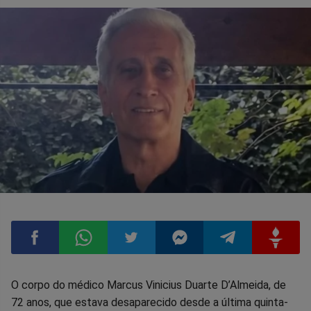
Compartilhar
Compartilhar
Compartilhar
Compartilhar
Compartilhar
Compart
O corpo do médico Marcus Vinicius Duarte D’Almeida, de
72 anos, que estava desaparecido desde a última quinta-