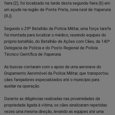
no
no
no
no
no
no
feira (2), foi localizado na tarde desta segunda-feira (6) em
um açude na região de Ponte Preta, zona rural de Itaperuna
Facebook
Whatsapp
Twitter
Messenger
Telegram
Gettr
(RJ).
Segundo o 29º Batalhão da Polícia Militar, uma força tarefa
foi montada para localizar o médico, reunindo equipes do
próprio batalhão, do Batalhão de Ações com Cães, da 143ª
Delegacia de Polícia e do Posto Regional de Polícia
Técnico Científica de Itaperuna.
As buscas contaram com o apoio de uma aeronave do
Grupamento Aeromóvel da Polícia Militar, que transportou
cães farejadores especializados até o município para
auxiliar na operação.
Durante as diligências realizadas nas proximidades da
propriedade ligada à vítima, os cães sinalizaram repetidas
vezes uma mesma direção, levando as equipes até uma