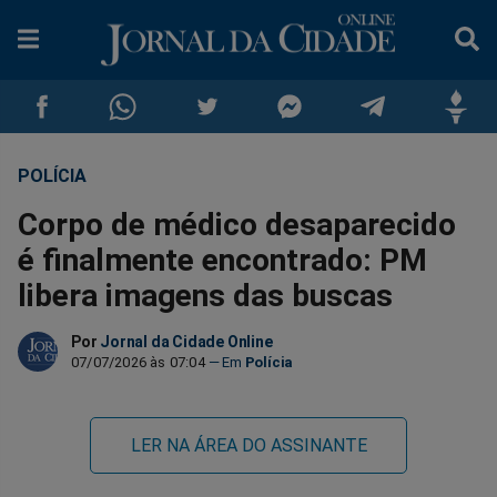
POLÍCIA
Compartilhar
Compartilhar
Compartilhar
Compartilhar
Compartilhar
Compar
Corpo de médico desaparecido
no
no
no
no
no
no
é finalmente encontrado: PM
libera imagens das buscas
Facebook
Whatsapp
Twitter
Messenger
Telegram
Gettr
Por
Jornal da Cidade Online
07/07/2026 às 07:04
Polícia
LER NA ÁREA DO ASSINANTE