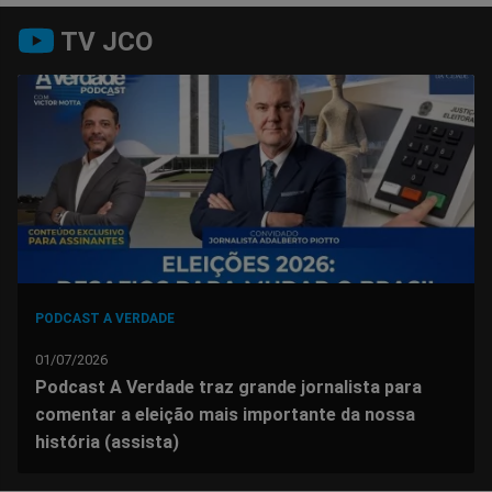
Compartilhar
Compartilhar
Compartilhar
Compartilhar
Compartilhar
Compart
TV JCO
no
no
no
no
no
no
Facebook
Whatsapp
Twitter
Messenger
Telegram
Gettr
PODCAST A VERDADE
01/07/2026
Podcast A Verdade traz grande jornalista para
comentar a eleição mais importante da nossa
história (assista)