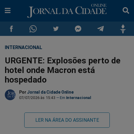
INTERNACIONAL
Compartilhar
Compartilhar
Compartilhar
Compartilhar
Compartilhar
Compar
URGENTE: Explosões perto de
no
no
no
no
no
no
hotel onde Macron está
hospedado
Facebook
Whatsapp
Twitter
Messenger
Telegram
Gettr
Por
Jornal da Cidade Online
07/07/2026 às 15:43
Internacional
LER NA ÁREA DO ASSINANTE