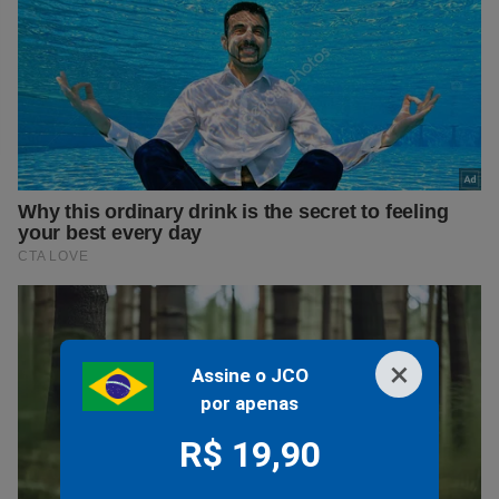
×
Assine o JCO
por apenas
R$ 19,90