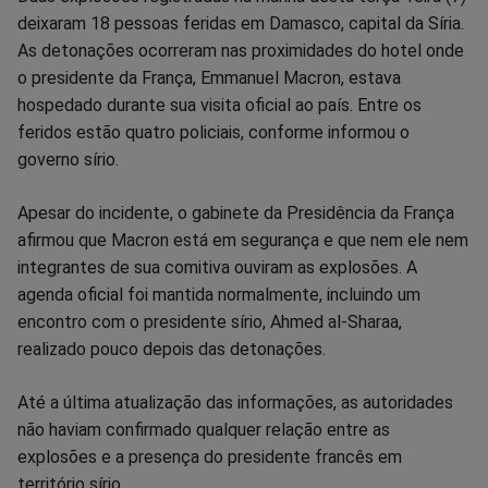
deixaram 18 pessoas feridas em Damasco, capital da Síria.
no
no
no
no
no
no
As detonações ocorreram nas proximidades do hotel onde
o presidente da França, Emmanuel Macron, estava
Facebook
Whatsapp
Twitter
Messenger
Telegram
Gettr
hospedado durante sua visita oficial ao país. Entre os
feridos estão quatro policiais, conforme informou o
governo sírio.
Apesar do incidente, o gabinete da Presidência da França
afirmou que Macron está em segurança e que nem ele nem
integrantes de sua comitiva ouviram as explosões. A
agenda oficial foi mantida normalmente, incluindo um
encontro com o presidente sírio, Ahmed al-Sharaa,
realizado pouco depois das detonações.
Até a última atualização das informações, as autoridades
não haviam confirmado qualquer relação entre as
explosões e a presença do presidente francês em
território sírio.