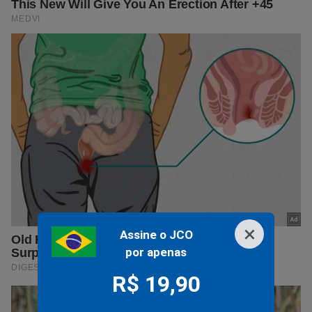
×
Assine o JCO
por apenas
R$ 19,90