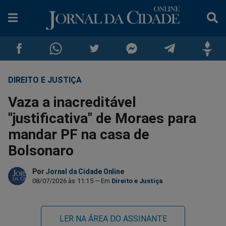
DIREITO E JUSTIÇA
Compartilhar
Compartilhar
Compartilhar
Compartilhar
Compartilhar
Compar
Vaza a inacreditável
no
no
no
no
no
no
"justificativa" de Moraes para
mandar PF na casa de
Facebook
Whatsapp
Twitter
Messenger
Telegram
Gettr
Bolsonaro
Por
Jornal da Cidade Online
08/07/2026 às 11:15
Direito e Justiça
LER NA ÁREA DO ASSINANTE