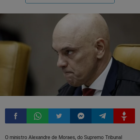
Compartilhar
Compartilhar
Compartilhar
Compartilhar
Compartilhar
Compart
O ministro Alexandre de Moraes, do Supremo Tribunal