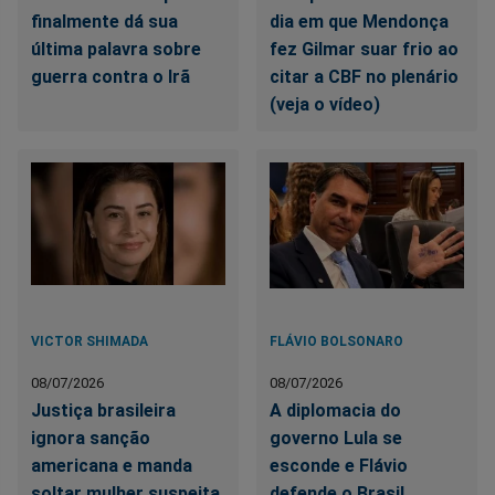
finalmente dá sua
dia em que Mendonça
última palavra sobre
fez Gilmar suar frio ao
guerra contra o Irã
citar a CBF no plenário
(veja o vídeo)
VICTOR SHIMADA
FLÁVIO BOLSONARO
08/07/2026
08/07/2026
Justiça brasileira
A diplomacia do
ignora sanção
governo Lula se
americana e manda
esconde e Flávio
soltar mulher suspeita
defende o Brasil