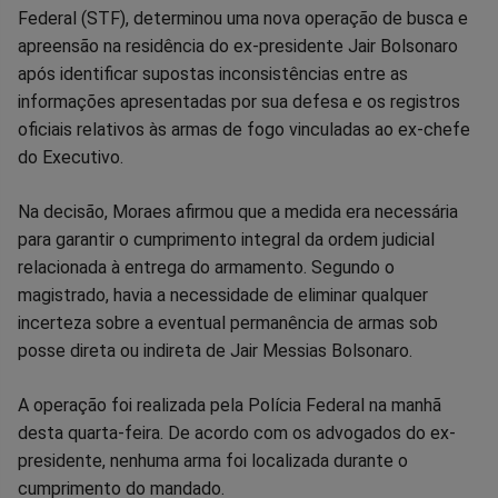
Federal (STF), determinou uma nova operação de busca e
no
no
no
no
no
no
apreensão na residência do ex-presidente Jair Bolsonaro
após identificar supostas inconsistências entre as
Facebook
Whatsapp
Twitter
Messenger
Telegram
Gettr
informações apresentadas por sua defesa e os registros
oficiais relativos às armas de fogo vinculadas ao ex-chefe
do Executivo.
Na decisão, Moraes afirmou que a medida era necessária
para garantir o cumprimento integral da ordem judicial
relacionada à entrega do armamento. Segundo o
magistrado, havia a necessidade de eliminar qualquer
incerteza sobre a eventual permanência de armas sob
posse direta ou indireta de Jair Messias Bolsonaro.
A operação foi realizada pela Polícia Federal na manhã
desta quarta-feira. De acordo com os advogados do ex-
presidente, nenhuma arma foi localizada durante o
cumprimento do mandado.