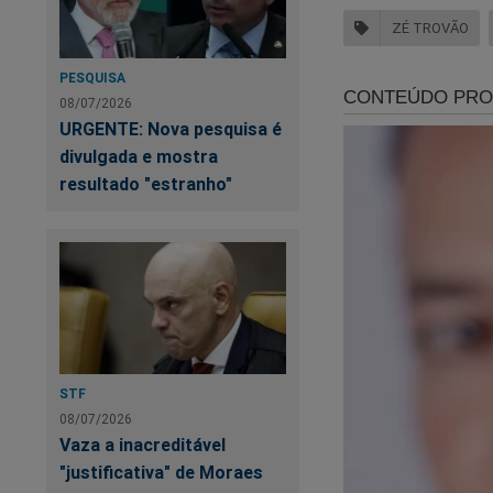
ZÉ TROVÃO
PESQUISA
08/07/2026
URGENTE: Nova pesquisa é
divulgada e mostra
resultado "estranho"
Flávio Bolsonaro
é
camisetas de apoio 
um dos primeiros a e
abaixo:
https://www.conte
STF
08/07/2026
Vaza a inacreditável
"justificativa" de Moraes