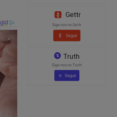
Gettr
Siga-nos no Gettr
Seguir
imeiras
sa! Seja
Truth
 no link
Siga-nos no Truth
Seguir