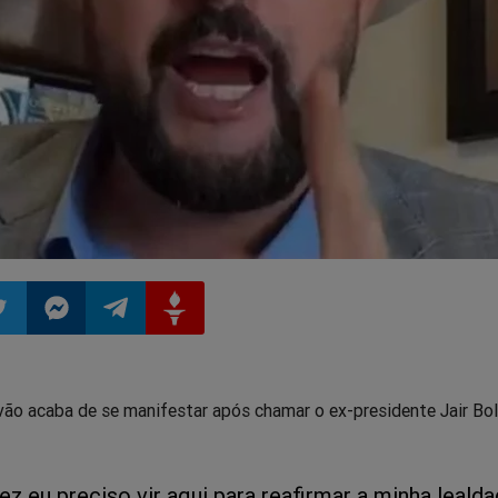
ilhar
mpartilhar
Compartilhar
Compartilhar
Compartilhar
ão acaba de se manifestar após chamar o ex-presidente Jair Bo
o
no
no
no
pp
itter
Messenger
Telegram
Gettr
z eu preciso vir aqui para reafirmar a minha leald