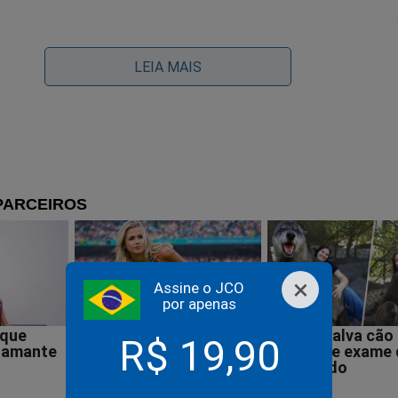
LEIA MAIS
odutor rural é baleado na cabeça e dirige até hospital para 
família (veja o vídeo)
roteio em local com torcedores da Copa do Mundo deixa u
×
rto e um ferido
Assine o JCO
por apenas
R$ 19,90