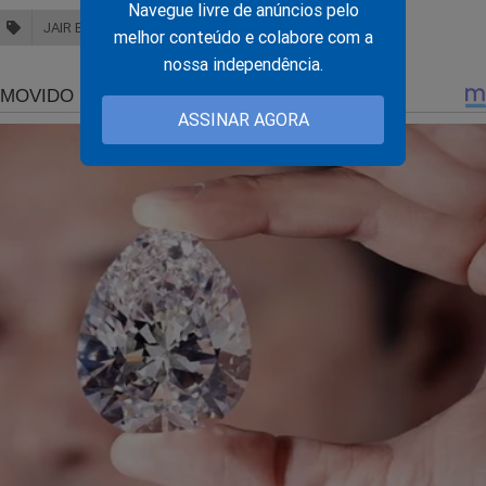
Navegue livre de anúncios pelo
JAIR BOLSONARO
melhor conteúdo e colabore com a
nossa independência.
ASSINAR AGORA
 uma realidade para essa eleição! E agora acabam de surgir as pr
ao pré-candidato à Presidência da República. Não fique fora des
stampar a luta pelo Brasil. Para conhecer e adquirir, basta clicar
udoconservador.com.br/collections/camisetas