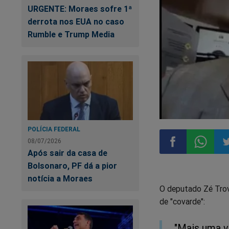
URGENTE: Moraes sofre 1ª
derrota nos EUA no caso
Rumble e Trump Media
POLÍCIA FEDERAL
08/07/2026
Após sair da casa de
Bolsonaro, PF dá a pior
Compartilhar
Compart
Co
notícia a Moraes
O deputado Zé Trov
no
no
n
de "covarde":
Facebook
Whatsa
Tw
"Mais uma ve