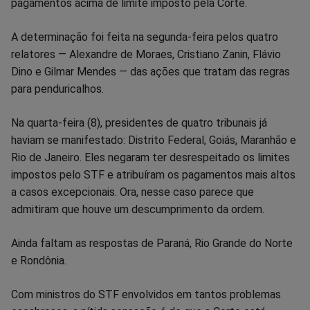
no
no
no
no
no
no
pagamentos acima de limite imposto pela Corte.
Facebook
Whatsapp
Twitter
Messenger
Telegram
Gettr
A determinação foi feita na segunda-feira pelos quatro
relatores — Alexandre de Moraes, Cristiano Zanin, Flávio
Dino e Gilmar Mendes — das ações que tratam das regras
para penduricalhos.
Na quarta-feira (8), presidentes de quatro tribunais já
haviam se manifestado: Distrito Federal, Goiás, Maranhão e
Rio de Janeiro. Eles negaram ter desrespeitado os limites
impostos pelo STF e atribuíram os pagamentos mais altos
a casos excepcionais. Ora, nesse caso parece que
admitiram que houve um descumprimento da ordem.
Ainda faltam as respostas de Paraná, Rio Grande do Norte
e Rondônia.
Com ministros do STF envolvidos em tantos problemas