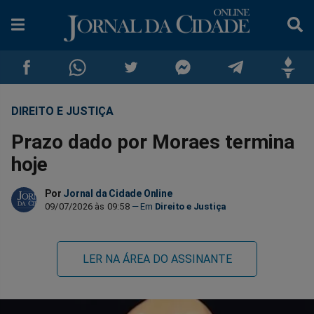
DIREITO E JUSTIÇA
Compartilhar
Compartilhar
Compartilhar
Compartilhar
Compartilhar
Compar
Prazo dado por Moraes termina
no
no
no
no
no
no
hoje
Facebook
Whatsapp
Twitter
Messenger
Telegram
Gettr
Por
Jornal da Cidade Online
09/07/2026 às 09:58
Direito e Justiça
LER NA ÁREA DO ASSINANTE