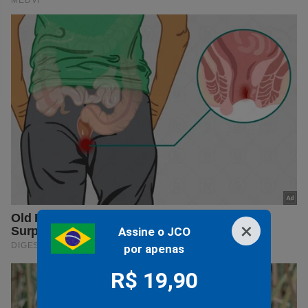
×
Assine o JCO
por apenas
R$ 19,90