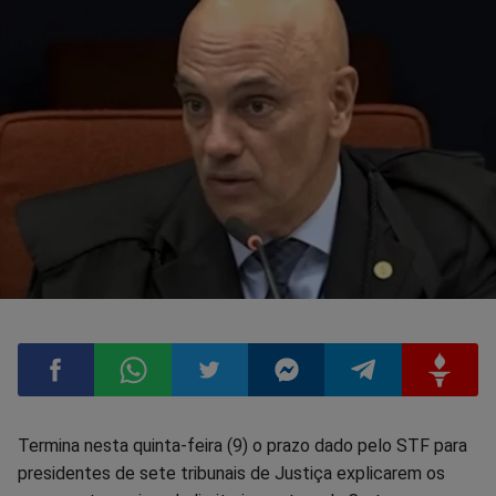
Compartilhar
Compartilhar
Compartilhar
Compartilhar
Compartilhar
Compart
Termina nesta quinta-feira (9) o prazo dado pelo STF para
presidentes de sete tribunais de Justiça explicarem os