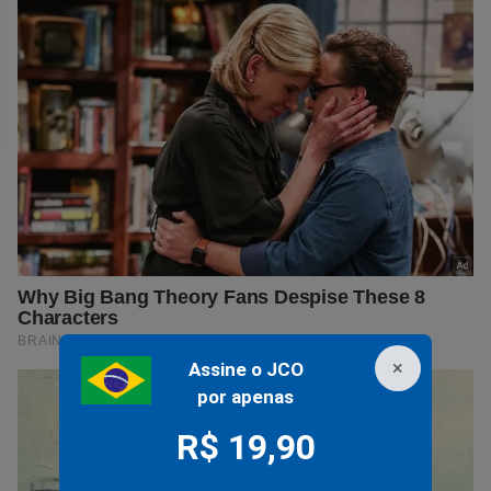
×
Assine o JCO
por apenas
R$ 19,90