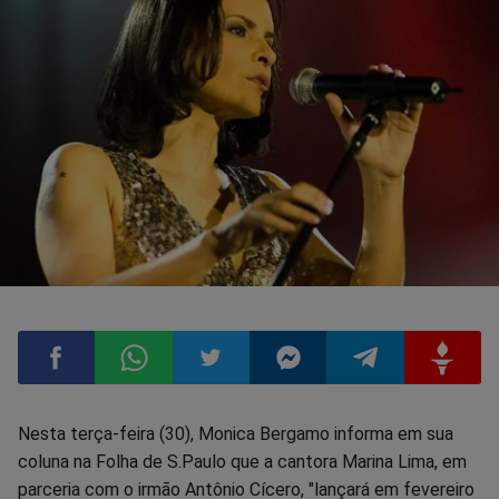
Compartilhar
Compartilhar
Compartilhar
Compartilhar
Compartilhar
Compart
Nesta terça-feira (30), Monica Bergamo informa em sua
coluna na Folha de S.Paulo que a cantora Marina Lima, em
no
no
no
no
no
no
parceria com o irmão Antônio Cícero, "lançará em fevereiro