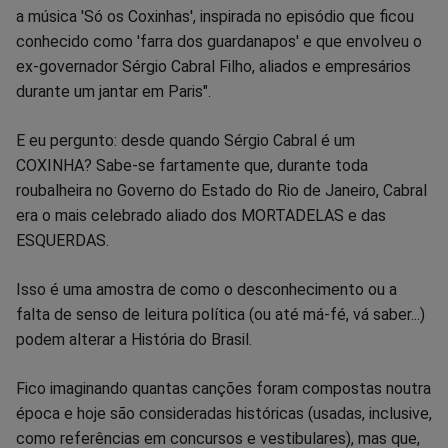
a música 'Só os Coxinhas', inspirada no episódio que ficou
Facebook
Whatsapp
Twitter
Messenger
Telegram
Gettr
conhecido como 'farra dos guardanapos' e que envolveu o
ex-governador Sérgio Cabral Filho, aliados e empresários
durante um jantar em Paris".
E eu pergunto: desde quando Sérgio Cabral é um
COXINHA? Sabe-se fartamente que, durante toda
roubalheira no Governo do Estado do Rio de Janeiro, Cabral
era o mais celebrado aliado dos MORTADELAS e das
ESQUERDAS.
Isso é uma amostra de como o desconhecimento ou a
falta de senso de leitura política (ou até má-fé, vá saber...)
podem alterar a História do Brasil.
Fico imaginando quantas canções foram compostas noutra
época e hoje são consideradas históricas (usadas, inclusive,
como referências em concursos e vestibulares), mas que,