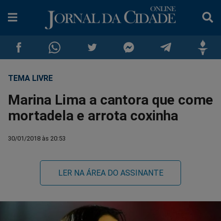
TEMA LIVRE
Compartilhar
Compartilhar
Compartilhar
Compartilhar
Compartilhar
Compar
Marina Lima a cantora que come
no
no
no
no
no
no
mortadela e arrota coxinha
Facebook
Whatsapp
Twitter
Messenger
Telegram
Gettr
30/01/2018 às 20:53
LER NA ÁREA DO ASSINANTE