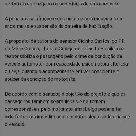
no
no
no
no
no
no
motorista embriagado ou sob efeito de entorpecente.
Facebook
Whatsapp
Twitter
Messenger
Telegram
Gettr
A pena para a infração é de prisão de seis meses a três
anos, multa e suspensão da carteira de habilitação.
A proposta, de autoria do senador Cidinho Santos, do PR
do Mato Grosso, altera o Código de Trânsito Brasileiro e
responsabiliza o passageiro pelo crime de condução de
veículo automotor com capacidade psicomotora alterada,
ou seja, quando o acompanhante estiver consciente e
souber da condição do motorista.
De acordo com o senador, o objetivo do projeto é que os
passageiros também sejam fiscais e se tornem
corresponsáveis pelo motorista, afinal, algo poderia ter
sido feito para impedir que o condutor alcoolizado dirigisse
o veículo.