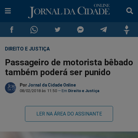
DIREITO E JUSTIÇA
Compartilhar
Compartilhar
Compartilhar
Compartilhar
Compartilhar
Compar
Passageiro de motorista bêbado
no
no
no
no
no
no
também poderá ser punido
Facebook
Whatsapp
Twitter
Messenger
Telegram
Gettr
Por
Jornal da Cidade Online
08/02/2018 às 11:50
Direito e Justiça
LER NA ÁREA DO ASSINANTE