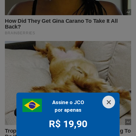
×
Assine o JCO
por apenas
R$ 19,90