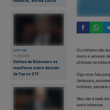
honesta', afirma Zucco
Compartilhar
Compart
Co
Os militares não ac
LUIZ FUX
no
no
n
morro e servirem d
11/09/2025
Defesa de Bolsonaro se
utilizado na mídia
Facebook
Whatsa
Tw
manifesta sobre decisão
de Fux no STF
Digo essa fala por
tampouco, possuem 
militares, pensaria
Mas não é nada dis
outro interesse.