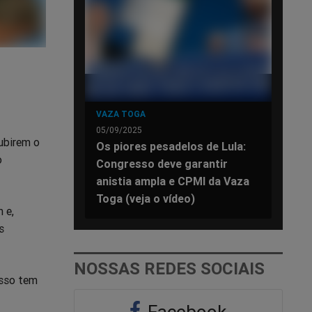
VAZA TOGA
05/09/2025
subirem o
Os piores pesadelos de Lula:
o
Congresso deve garantir
anistia ampla e CPMI da Vaza
Toga (veja o vídeo)
 e,
s
NOSSAS REDES SOCIAIS
isso tem
Facebook