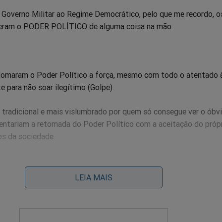
 Governo Militar ao Regime Democrático, pelo que me recordo, o
iveram o PODER POLÍTICO de alguma coisa na mão.
etomaram o Poder Político a força, mesmo com todo o atentado à
e para não soar ilegítimo (Golpe).
o tradicional e mais vislumbrado por quem só consegue ver o óbvi
tentariam a retomada do Poder Político com a aceitação do próp
s da sociedade.
 certo na quadra que estamos. Daria muito barulho, muito tumul
ssível acontecer novamente como em 1964.
LEIA MAIS
 jogada para lá de genial para retomar o Poder Político.
 incrivelmente passou desapercebida.