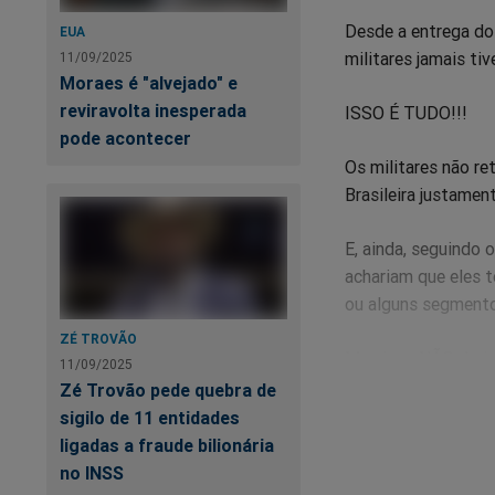
Desde a entrega do
EUA
militares jamais t
11/09/2025
Moraes é "alvejado" e
reviravolta inesperada
ISSO É TUDO!!!
pode acontecer
Os militares não r
Brasileira justament
E, ainda, seguindo 
achariam que eles 
ou alguns segmento
ZÉ TROVÃO
Mas isso NÃO daria
11/09/2025
estardalhaço. Impo
Zé Trovão pede quebra de
sigilo de 11 entidades
Precisava-se de uma
ligadas a fraude bilionária
no INSS
A jogada foi dada e