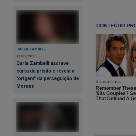
A retomada política
decorrentes que seg
O chicote, já mudo
CARLA ZAMBELLI
11/09/2025
Carla Zambelli escreve
Ed
carta da prisão e revela a
ci
"origem" da perseguição de
Moraes