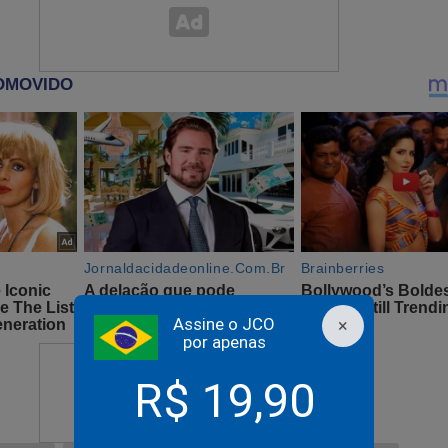
 pelos militares precisava de legitimidade, e ela veio; mas os at
uirão não necessariamente precisam respeitar a lei.
u de mão.
uardo Paz retorna ao Rio e samba enquanto assessores a
dadão (Veja o Vídeo)
Assine o JCO
×
por apenas
R$ 19,90