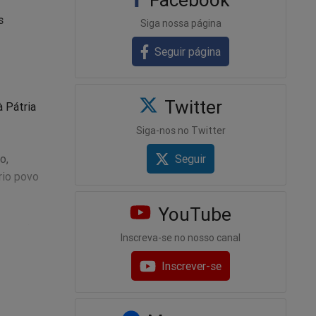
s
Siga nossa página
Seguir página
Twitter
 Pátria
Siga-nos no Twitter
Seguir
o,
rio povo
YouTube
to, muito
Inscreva-se no nosso canal
Inscrever-se