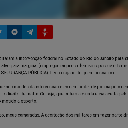
ilhar
mpartilhar
Compartilhar
Compartilhar
Compartilhar
eitaram a intervenção federal no Estado do Rio de Janeiro para 
o
no
no
no
e alvo para marginal (empreguei aqui o eufemismo porque o term
 é SEGURANÇA PÚBLICA). Ledo engano de quem pensa isso.
pp
itter
Messenger
Telegram
Gettr
que nos moldes da intervenção eles nem poder de polícia possuem
o direito de matar. Ou seja, que ordem absurda essa aceita pelo
 o metido a esperto.
so, meus camaradas. A aceitação dos militares em fazer parte d