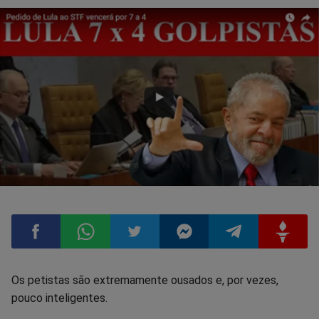
Compartilhar
Compartilhar
Compartilhar
Compartilhar
Compartilhar
Compart
Os petistas são extremamente ousados e, por vezes,
pouco inteligentes.
no
no
no
no
no
no