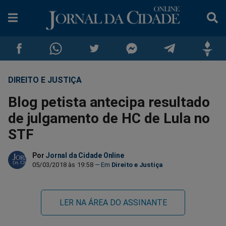
DIREITO E JUSTIÇA
Compartilhar
Compartilhar
Compartilhar
Compartilhar
Compartilhar
Compar
Blog petista antecipa resultado
no
no
no
no
no
no
de julgamento de HC de Lula no
STF
Facebook
Whatsapp
Twitter
Messenger
Telegram
Gettr
Por
Jornal da Cidade Online
05/03/2018 às 19:58
Direito e Justiça
LER NA ÁREA DO ASSINANTE