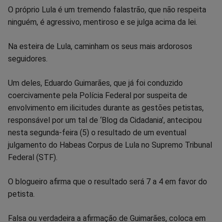
O próprio Lula é um tremendo falastrão, que não respeita
Facebook
Whatsapp
Twitter
Messenger
Telegram
Gettr
ninguém, é agressivo, mentiroso e se julga acima da lei.
Na esteira de Lula, caminham os seus mais ardorosos
seguidores.
Um deles, Eduardo Guimarães, que já foi conduzido
coercivamente pela Polícia Federal por suspeita de
envolvimento em ilicitudes durante as gestões petistas,
responsável por um tal de ‘Blog da Cidadania’, antecipou
nesta segunda-feira (5) o resultado de um eventual
julgamento do Habeas Corpus de Lula no Supremo Tribunal
Federal (STF).
O blogueiro afirma que o resultado será 7 a 4 em favor do
petista.
Falsa ou verdadeira a afirmação de Guimarães, coloca em