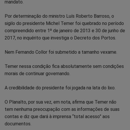
no
no
no
no
no
no
mandato.
Facebook
Whatsapp
Twitter
Messenger
Telegram
Gettr
Por determinação do ministro Luís Roberto Barroso, o
sigilo do presidente Michel Temer foi quebrado no período
compreendido entre 1º de janeiro de 2013 e 30 de junho de
2017, no inquérito que investiga o Decreto dos Portos.
Nem Fernando Collor foi submetido a tamanho vexame.
Temer nessa condição fica absolutamente sem condições
morais de continuar governando.
A credibilidade do presidente foi jogada na lata do lixo.
O Planalto, por sua vez, em nota, afirma que Temer não
tem nenhuma preocupação com as informações de suas
contas e diz que dará à imprensa “total acesso” aos
documentos.