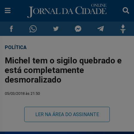
POLÍTICA
Compartilhar
Compartilhar
Compartilhar
Compartilhar
Compartilhar
Compar
Michel tem o sigilo quebrado e
no
no
no
no
no
no
está completamente
desmoralizado
Facebook
Whatsapp
Twitter
Messenger
Telegram
Gettr
05/03/2018 às 21:50
LER NA ÁREA DO ASSINANTE