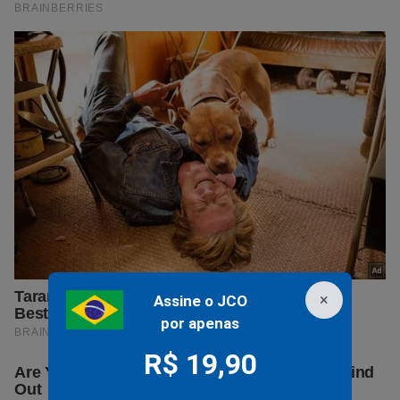
×
Assine o JCO
por apenas
R$ 19,90