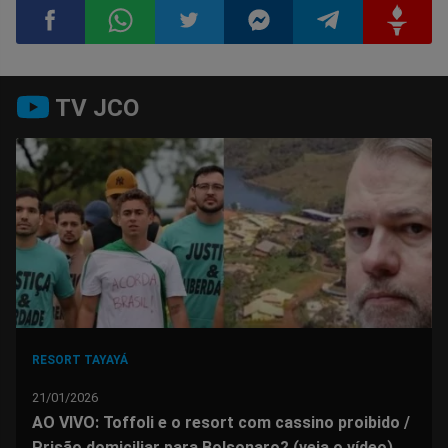
Compartilhar
Compartilhar
Compartilhar
Compartilhar
Compartilhar
Compart
TV JCO
no
no
no
no
no
no
Facebook
Whatsapp
Twitter
Messenger
Telegram
Gettr
RESORT TAYAYÁ
21/01/2026
AO VIVO: Toffoli e o resort com cassino proibido /
Prisão domiciliar para Bolsonaro? (veja o vídeo)