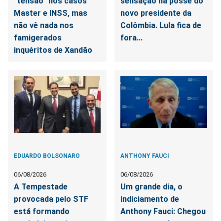
“tensão” nos casos
sensação na posse do
Master e INSS, mas
novo presidente da
não vê nada nos
Colômbia. Lula fica de
famigerados
fora...
inquéritos de Xandão
EDUARDO BOLSONARO
ANTHONY FAUCI
06/08/2026
06/08/2026
A Tempestade
Um grande dia, o
provocada pelo STF
indiciamento de
está formando
Anthony Fauci: Chegou