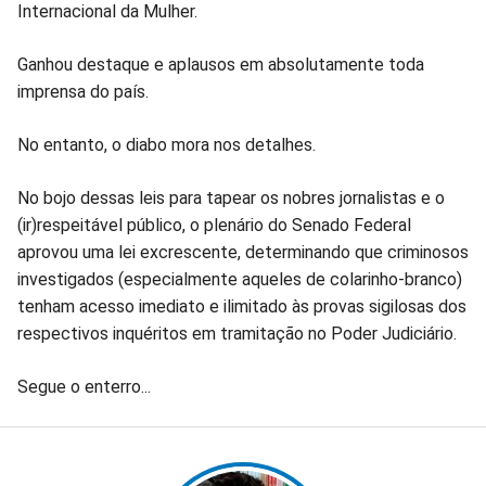
no
no
no
no
no
no
Internacional da Mulher.
Facebook
Whatsapp
Twitter
Messenger
Telegram
Gettr
Ganhou destaque e aplausos em absolutamente toda
imprensa do país.
No entanto, o diabo mora nos detalhes.
No bojo dessas leis para tapear os nobres jornalistas e o
(ir)respeitável público, o plenário do Senado Federal
aprovou uma lei excrescente, determinando que criminosos
investigados (especialmente aqueles de colarinho-branco)
tenham acesso imediato e ilimitado às provas sigilosas dos
respectivos inquéritos em tramitação no Poder Judiciário.
Segue o enterro...