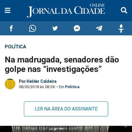
POLÍTICA
Compartilhar
Compartilhar
Compartilhar
Compartilhar
Compartilhar
Compar
Na madrugada, senadores dão
no
no
no
no
no
no
golpe nas “investigações”
Facebook
Whatsapp
Twitter
Messenger
Telegram
Gettr
Por
Helder Caldeira
08/03/2018 às 08:38
Política
LER NA ÁREA DO ASSINANTE