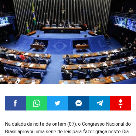
Compartilhar
Compartilhar
Compartilhar
Compartilhar
Compartilhar
Compart
Na calada da noite de ontem (07), o Congresso Nacional do
Brasil aprovou uma série de leis para fazer graça neste Dia