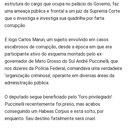
no
no
no
no
no
no
estrutura do cargo que ocupa no palácio do Governo, faz
uma ameaça pública e frontal a um juiz da Suprema Corte
Facebook
Whatsapp
Twitter
Messenger
Telegram
Gettr
que o investiga e investiga sua quadrilha por farta
corrupção.
E logo Carlos Marun, um sujeito envolvido em casos
escabrosos de corrupção, desde a época em que era
participante ativo do esquema montado pelo ex-
governador de Mato Grosso do Sul André Puccinelli, que
nos dizeres da Polícia Federal, comandava uma verdadeira
‘organização criminosa’, operante em diversas áreas da
administração pública.
O deputado segue beneficiado pelo ‘foro privilegiado’.
Puccinelli recentemente foi preso, mas acabou
conseguindo um Habeas Corpus e está solto, por
enquanto. Seu destino fatalmente será cruel.