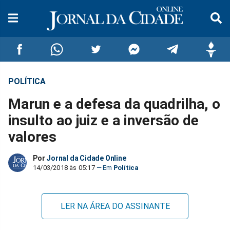
POLÍTICA
Compartilhar
Compartilhar
Compartilhar
Compartilhar
Compartilhar
Compar
Marun e a defesa da quadrilha, o
no
no
no
no
no
no
insulto ao juiz e a inversão de
valores
Facebook
Whatsapp
Twitter
Messenger
Telegram
Gettr
Por
Jornal da Cidade Online
14/03/2018 às 05:17
Política
LER NA ÁREA DO ASSINANTE