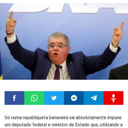
Compartilhar
Compartilhar
Compartilhar
Compartilhar
Compartilhar
Compart
Só numa republiqueta bananeira sai absolutamente impune
um deputado federal e ministro de Estado que, utilizando a