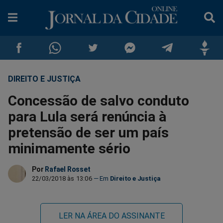
DIREITO E JUSTIÇA
Compartilhar
Compartilhar
Compartilhar
Compartilhar
Compartilhar
Compar
Concessão de salvo conduto
no
no
no
no
no
no
para Lula será renúncia à
pretensão de ser um país
Facebook
Whatsapp
Twitter
Messenger
Telegram
Gettr
minimamente sério
Por
Rafael Rosset
22/03/2018 às 13:06
Direito e Justiça
LER NA ÁREA DO ASSINANTE