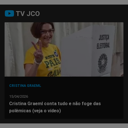
Compartilhar
Compartilhar
Compartilhar
Compartilhar
Compartilhar
Compart
TV JCO
no
no
no
no
no
no
Facebook
Whatsapp
Twitter
Messenger
Telegram
Gettr
CRISTINA GRAEML
15/04/2026
Cristina Graeml conta tudo e não foge das
polêmicas (veja o vídeo)