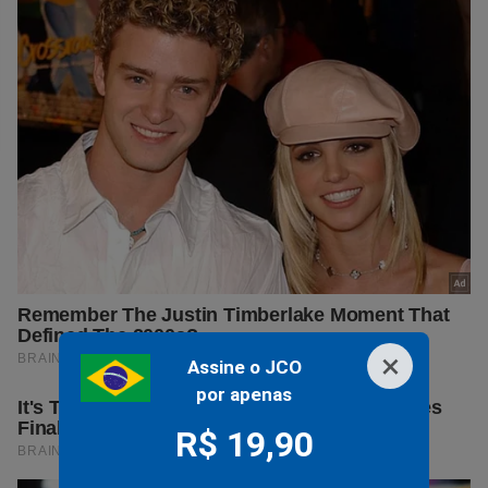
×
Assine o JCO
por apenas
R$ 19,90