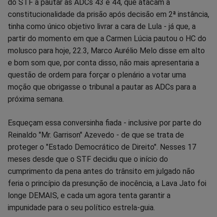
do STF a pautar as ADCs 43 e 44, que atacam a
no
no
no
no
no
no
constitucionalidade da prisão após decisão em 2ª instância,
tinha como único objetivo livrar a cara de Lula - já que, a
Facebook
Whatsapp
Twitter
Messenger
Telegram
Gettr
partir do momento em que a Carmen Lúcia pautou o HC do
molusco para hoje, 22.3, Marco Aurélio Melo disse em alto
e bom som que, por conta disso, não mais apresentaria a
questão de ordem para forçar o plenário a votar uma
moção que obrigasse o tribunal a pautar as ADCs para a
próxima semana.
Esqueçam essa conversinha fiada - inclusive por parte do
Reinaldo "Mr. Garrison" Azevedo - de que se trata de
proteger o "Estado Democrático de Direito". Nesses 17
meses desde que o STF decidiu que o início do
cumprimento da pena antes do trânsito em julgado não
feria o princípio da presunção de inocência, a Lava Jato foi
longe DEMAIS, e cada um agora tenta garantir a
impunidade para o seu político estrela-guia.