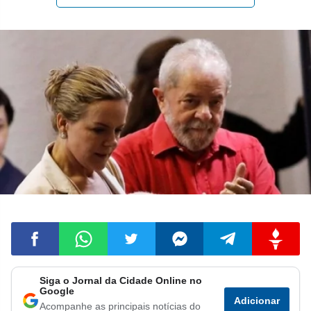
Siga o Jornal da Cidade Online no
Compartilhar
Compartilhar
Compartilhar
Compartilhar
Compartilhar
Compart
Google
Adicionar
Acompanhe as principais notícias do