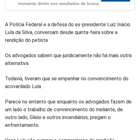
no
no
no
no
no
no
momento direto nos resultados de busca.
Facebook
Whatsapp
Twitter
Messenger
Telegram
Gettr
A Polícia Federal e a defesa do ex-presidente Luiz Inácio
Lula da Silva, conversam desde quinta-feira sobre a
rendição do petista.
Os advogados sabem que juridicamente não há mais outra
alternativa.
Todavia, tiveram que se empenhar no convencimento do
acovardado Lula.
Parece no entanto que enquanto os advogados fazem de
um lado o trabalho de convencimento do meliante, de
outro lado, Gleisi e outros incendiários, pregam o
enfrentamento.