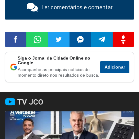
Ler comentários e comentar
Siga o Jornal da Cidade Online no
Compartilhar
Compartilhar
Compartilhar
Compartilhar
Compartilhar
Compart
Google
Adicionar
Acompanhe as principais notícias do
no
no
no
no
no
no
momento direto nos resultados de busca.
Facebook
Whatsapp
Twitter
Messenger
Telegram
Gettr
TV JCO