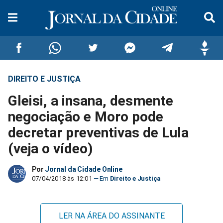
DIREITO E JUSTIÇA
Compartilhar
Compartilhar
Compartilhar
Compartilhar
Compartilhar
Compar
Gleisi, a insana, desmente
no
no
no
no
no
no
negociação e Moro pode
decretar preventivas de Lula
Facebook
Whatsapp
Twitter
Messenger
Telegram
Gettr
(veja o vídeo)
Por
Jornal da Cidade Online
07/04/2018 às 12:01
Direito e Justiça
LER NA ÁREA DO ASSINANTE