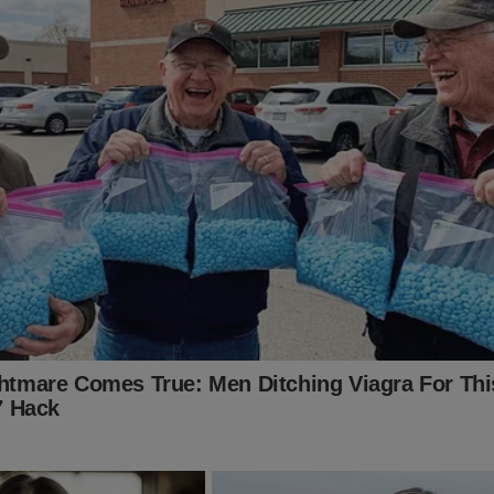
Bolívia expropriar a refinaria da Petrobras sem fazer nada?
u nossas Forças Armadas nomeando ministros da Defesa comuni
u comercialmente ditaduras como as de Angola, Venezuela e out
relações e esnobou as maiores economias do mundo, direcionand
 para países inexpressivos comercialmente, apenas no afã de gan
na ONU?
o Itamaraty orientando a política externa através de consiglieri
 Garcia?
rgonhou deixando nossas embaixadas e consulados sem dinheiro