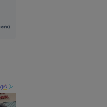
reverem
o-a
indo
s
roteção à