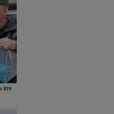
stas e
ras?
o nossas
har
 mafiosos
 para