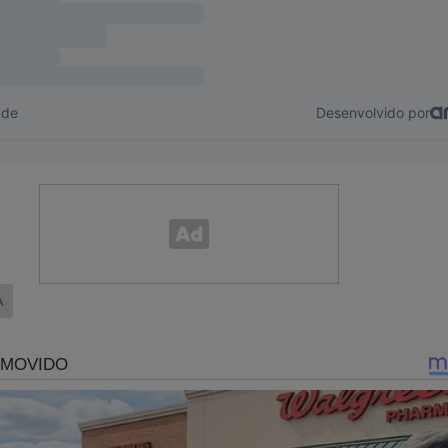
Bolsa Pescador, e deixou 3 milhões de falsos pescadores se insc
 esmola compradora de votos?
 nossa carga tributária de 33 para 40% do PIB?
nossa dívida pública para quase três trilhões de reais, tornand
 o sistema financeiro com taxas exorbitantes de juros, transfer
ra os ricos?
 fazer o Brasil torrar toda a bonança da maior onda de alta das
A
ada passada?
odas as agências reguladoras fazendo-as inúteis na proteção do
parelhar até o STF nomeando ministros comprometidos com a p