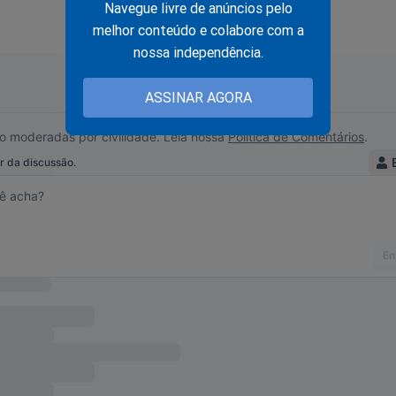
Navegue livre de anúncios pelo
enriquecimento ilícito de seus filhos em troca do favorecimento
melhor conteúdo e colabore com a
nia e outras?
nossa independência.
edidas provisórias isentando montadoras de impostos em troc
ASSINAR AGORA
 governo e as estatais com centenas de milhares de funcionários
do o estado e provocando déficit público recorde?
ais de 30 mil cargos de confiança com seus apaniguados, dando
is e autarquias para petistas incompetentes que mal sabem adm
utro poste como prefeito da maior cidade do país, também com 
is?
 milhões de votos com programas de esmola como o Bolsa Famí