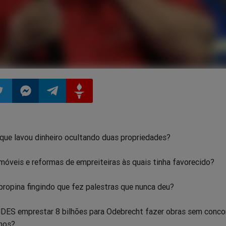
ilhar
mpartilhar
Compartilhar
Compartilhar
Compartilhar
rque lavou dinheiro ocultando duas propriedades?
o
no
no
no
móveis e reformas de empreiteiras às quais tinha favorecido?
pp
itter
Messenger
Telegram
Gettr
propina fingindo que fez palestras que nunca deu?
DES emprestar 8 bilhões para Odebrecht fazer obras sem conco
anos?