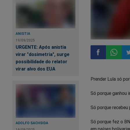
ANISTIA
19/09/2025
URGENTE: Após anistia
virar "dosimetria", surge
possibilidade do relator
Compartilhar
Compart
Co
virar alvo dos EUA
Prender Lula só po
no
no
n
Só porque ganhou i
Facebook
Whatsa
Tw
Só porque recebeu 
Só porque fez o BN
ADOLFO SACHSIDA
em países bolivari
19/09/2025