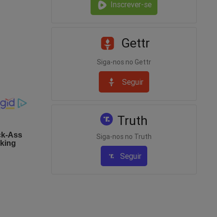
Inscrever-se
igada
Gettr
as as
teiros,
Siga-nos no Gettr
Seguir
AS e
Truth
ST
Siga-nos no Truth
úblicos?
Seguir
ão?
m cabide