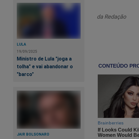
Só porque a elegeu
com dinheiro rouba
da Redação
Só porque permitiu
estatais, prejudica
bancários?
LULA
19/09/2025
Ministro de Lula "joga a
Só porque permitiu
tolha" e vai abandonar o
ganhar um triplex n
"barco"
Só porque deu aval
invadissem e depre
Só porque sistemat
Só porque colocou 
de empregos para 
JAIR BOLSONARO