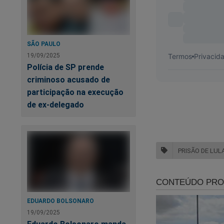
Só porque criou o 
para receber a sua
Só porque aumentou
SÃO PAULO
19/09/2025
Só porque aumentou 
Polícia de SP prende
impagável?
criminoso acusado de
participação na execução
Só porque favoreceu
de ex-delegado
renda dos pobres pa
Só porque conseguiu
PRISÃO DE LUL
comodities na déc
Só porque loteou t
cidadãos?
EDUARDO BOLSONARO
19/09/2025
Só porque tentou a