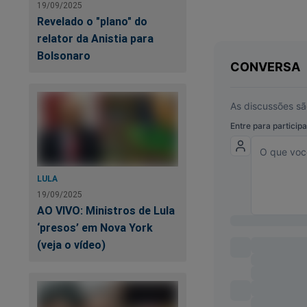
19/09/2025
Só porque ajudou o 
Revelado o "plano" do
empresas de telefo
relator da Anistia para
Bolsonaro
Só porque vendeu m
comissões?
Só porque inchou o
supérfluos, quebran
Só porque loteou m
comando das estata
LULA
suas vidas?
19/09/2025
AO VIVO: Ministros de Lula
‘presos’ em Nova York
Só porque elegeu o
(veja o vídeo)
roubado das estata
Só porque comprou