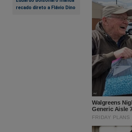
Eduardo Bolsonaro manda
sua ORCRIM?
recado direto a Flávio Dino
Só porque deixou a 
Só porque humilho
incompetentes?
Só porque favorece
Só porque esfriou 
relações exteriores
prestígio e votos 
Só porque humilhou 
como Marco Aurélio
Só porque nos enve
pagar aluguéis?