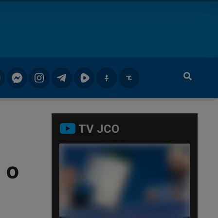
TV JCO
 o