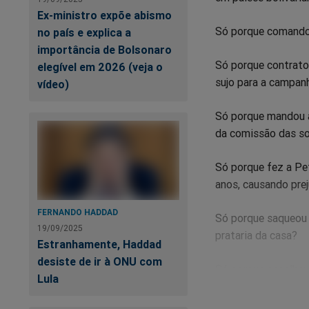
Ex-ministro expõe abismo
Só porque comando
no país e explica a
importância de Bolsonaro
Só porque contrato
elegível em 2026 (veja o
sujo para a campan
vídeo)
Só porque mandou a
da comissão das s
Só porque fez a Pe
anos, causando pre
FERNANDO HADDAD
Só porque saqueou 
19/09/2025
prataria da casa?
Estranhamente, Haddad
desiste de ir à ONU com
Só porque escolheu
Lula
burra, propositada