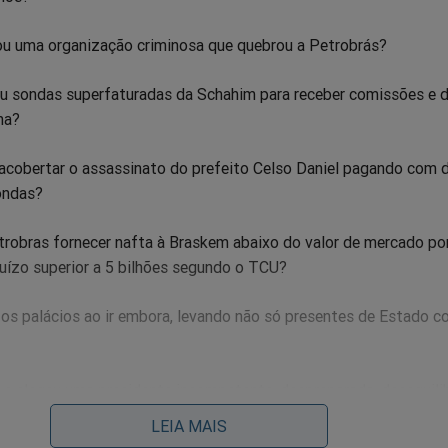
u uma organização criminosa que quebrou a Petrobrás?
u sondas superfaturadas da Schahim para receber comissões e d
ha?
cobertar o assassinato do prefeito Celso Daniel pagando com d
ondas?
trobras fornecer nafta à Braskem abaixo do valor de mercado por
juízo superior a 5 bilhões segundo o TCU?
os palácios ao ir embora, levando não só presentes de Estado c
 e elegeu uma presidente incompetente, despreparada, desequili
mente, esperando com isso sucedê-la 4 anos depois?
LEIA MAIS