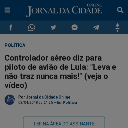
POLÍTICA
Compartilhar
Compartilhar
Compartilhar
Compartilhar
Compartilhar
Compar
Controlador aéreo diz para
no
no
no
no
no
no
piloto de avião de Lula: "Leva e
não traz nunca mais!" (veja o
Facebook
Whatsapp
Twitter
Messenger
Telegram
Gettr
vídeo)
Por
Jornal da Cidade Online
08/04/2018 às 21:25
Política
LER NA ÁREA DO ASSINANTE