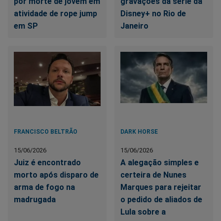
por morte de jovem em
gravações da série da
atividade de rope jump
Disney+ no Rio de
em SP
Janeiro
FRANCISCO BELTRÃO
DARK HORSE
15/06/2026
15/06/2026
Juiz é encontrado
A alegação simples e
morto após disparo de
certeira de Nunes
arma de fogo na
Marques para rejeitar
madrugada
o pedido de aliados de
Lula sobre a