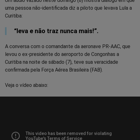
Compartilhar
Compartilhar
Compartilhar
Compartilhar
Compartilhar
Compart
Um áudio vazado neste domingo (8) mostra diálogo em que
uma pessoa não-identificada diz a piloto que levava Lula a
no
no
no
no
no
no
Curitiba:
Facebook
Whatsapp
Twitter
Messenger
Telegram
Gettr
“leva e não traz nunca mais!”.
A conversa com o comandante da aeronave PR-AAC, que
levou o ex-presidente do aeroporto de Congonhas a
Curitiba na noite de sábado (7), teve sua veracidade
confirmada pela Força Aérea Brasileira (FAB).
Veja o vídeo abaixo: