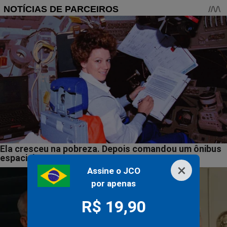
×
Assine o JCO
por apenas
R$ 19,90