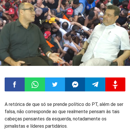
Compartilhar
Compartilhar
Compartilhar
Compartilhar
Compartilhar
Compart
A retórica de que só se prende político do PT, além de ser
falsa, não corresponde ao que realmente pensam às tais
no
no
no
no
no
no
cabeças pensantes da esquerda, notadamente os
jornalistas e líderes partidários.