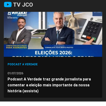
Compartilhar
Compartilhar
Compartilhar
Compartilhar
Compartilhar
Compart
TV JCO
no
no
no
no
no
no
Facebook
Whatsapp
Twitter
Messenger
Telegram
Gettr
PODCAST A VERDADE
01/07/2026
Podcast A Verdade traz grande jornalista para
comentar a eleição mais importante da nossa
história (assista)