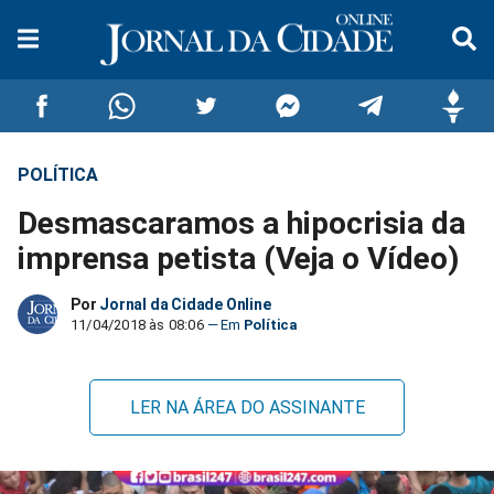
POLÍTICA
Compartilhar
Compartilhar
Compartilhar
Compartilhar
Compartilhar
Compar
Desmascaramos a hipocrisia da
no
no
no
no
no
no
imprensa petista (Veja o Vídeo)
Facebook
Whatsapp
Twitter
Messenger
Telegram
Gettr
Por
Jornal da Cidade Online
11/04/2018 às 08:06
Política
LER NA ÁREA DO ASSINANTE