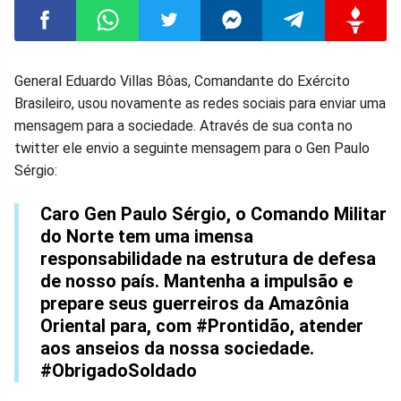
Compartilhar
Compartilhar
Compartilhar
Compartilhar
Compartilhar
Compart
General Eduardo Villas Bôas, Comandante do Exército
Brasileiro, usou novamente as redes sociais para enviar uma
no
no
no
no
no
no
mensagem para a sociedade. Através de sua conta no
twitter ele envio a seguinte mensagem para o Gen Paulo
Facebook
Whatsapp
Twitter
Messenger
Telegram
Gettr
Sérgio:
Caro Gen Paulo Sérgio, o Comando Militar
do Norte tem uma imensa
responsabilidade na estrutura de defesa
de nosso país. Mantenha a impulsão e
prepare seus guerreiros da Amazônia
Oriental para, com #Prontidão, atender
aos anseios da nossa sociedade.
#ObrigadoSoldado