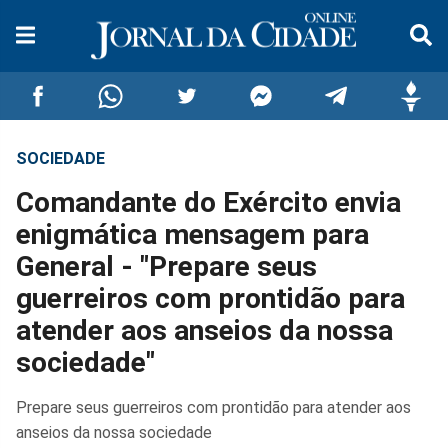
SOCIEDADE
Compartilhar
Compartilhar
Compartilhar
Compartilhar
Compartilhar
Compar
Comandante do Exército envia
no
no
no
no
no
no
enigmática mensagem para
General - "Prepare seus
Facebook
Whatsapp
Twitter
Messenger
Telegram
Gettr
guerreiros com prontidão para
atender aos anseios da nossa
sociedade"
Prepare seus guerreiros com prontidão para atender aos
anseios da nossa sociedade