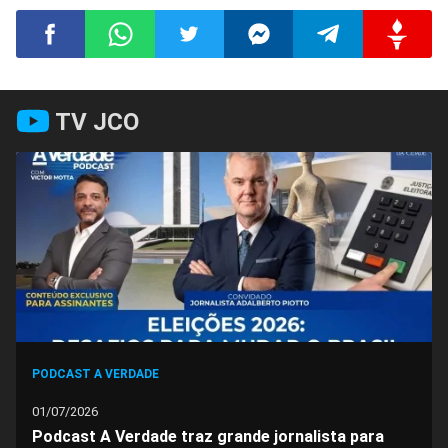
Compartilhar
Compartilhar
Compartilhar
Compartilhar
Compartilhar
Compart
TV JCO
no
no
no
no
no
no
Facebook
Whatsapp
Twitter
Messenger
Telegram
Gettr
PODCAST A VERDADE
01/07/2026
Podcast A Verdade traz grande jornalista para