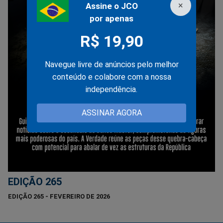
×
Assine o JCO
por apenas
R$ 19,90
Navegue livre de anúncios pelo melhor
conteúdo e colabore com a nossa
independência.
ASSINAR AGORA
EDIÇÃO 265
EDIÇÃO 265 - FEVEREIRO DE 2026