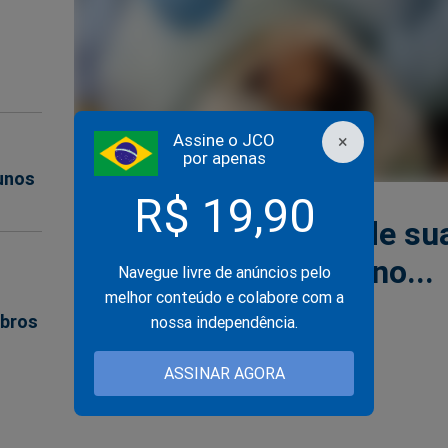
Assine o JCO
×
por apenas
unos
R$ 19,90
AJUDA
07/12/2025
Um anjinho precisa de su
ajuda nesse fim de ano...
Navegue livre de anúncios pelo
melhor conteúdo e colabore com a
mbros
nossa independência.
ASSINAR AGORA