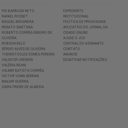
PIO BARBOSA NETO
EXPEDIENTE
RAFAEL ROSSET
INSTITUCIONAL
RAQUEL BRUGNERA
POLÍTICA DE PRIVACIDADE
RENATO SANT'ANA
APLICATIVO DO JORNAL DA
ROBERTO CORRÊA RIBEIRO DE
CIDADE ONLINE
OLIVEIRA
AJUDE O JCO
ROBSON BELO
CENTRAL DO ASSINANTE
SÉRGIO ALVES DE OLIVEIRA
CONTATO
THEMISTOCLES GOMES PEREIRA
ANUNCIE
VALDECIR CREMON
DESATIVAR NOTIFICAÇÕES
VALÉRIA REANI
VALMIR BATISTA CORRÊA
VICTOR VONN SERRAN
WALDIR GUERRA
ZAIRA FREIRE DE ALMEIDA