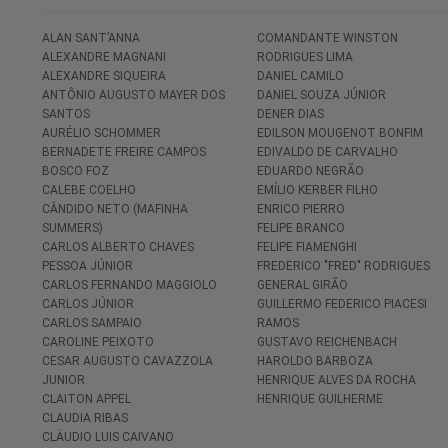
ALAN SANT’ANNA
COMANDANTE WINSTON
ALEXANDRE MAGNANI
RODRIGUES LIMA
ALEXANDRE SIQUEIRA
DANIEL CAMILO
ANTÔNIO AUGUSTO MAYER DOS
DANIEL SOUZA JÚNIOR
SANTOS
DENER DIAS
AURÉLIO SCHOMMER
EDILSON MOUGENOT BONFIM
BERNADETE FREIRE CAMPOS
EDIVALDO DE CARVALHO
BOSCO FOZ
EDUARDO NEGRÃO
CALEBE COELHO
EMÍLIO KERBER FILHO
CÂNDIDO NETO (MAFINHA
ENRICO PIERRO
SUMMERS)
FELIPE BRANCO
CARLOS ALBERTO CHAVES
FELIPE FIAMENGHI
PESSOA JÚNIOR
FREDERICO "FRED" RODRIGUES
CARLOS FERNANDO MAGGIOLO
GENERAL GIRÃO
CARLOS JÚNIOR
GUILLERMO FEDERICO PIACESI
CARLOS SAMPAIO
RAMOS
CAROLINE PEIXOTO
GUSTAVO REICHENBACH
CESAR AUGUSTO CAVAZZOLA
HAROLDO BARBOZA
JUNIOR
HENRIQUE ALVES DA ROCHA
CLAITON APPEL
HENRIQUE GUILHERME
CLAUDIA RIBAS
CLÁUDIO LUIS CAIVANO