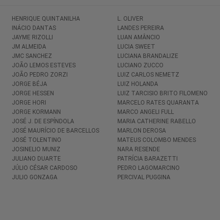
HENRIQUE QUINTANILHA
L. OLIVER
INÁCIO DANTAS
LANDES PEREIRA
JAYME RIZOLLI
LUAN AMÂNCIO
JM ALMEIDA
LUCIA SWEET
JMC SANCHEZ
LUCIANA BRANDALIZE
JOÃO LEMOS ESTEVES
LUCIANO ZUCCO
JOÃO PEDRO ZORZI
LUIZ CARLOS NEMETZ
JORGE BÉJA
LUIZ HOLANDA
JORGE HESSEN
LUIZ TARCISIO BRITO FILOMENO
JORGE HORI
MARCELO RATES QUARANTA
JORGE KORMANN
MARCO ANGELI FULL
JOSÉ J. DE ESPÍNDOLA
MARIA CATHERINE RABELLO
JOSÉ MAURÍCIO DE BARCELLOS
MARLON DEROSA
JOSÉ TOLENTINO
MATEUS COLOMBO MENDES
JOSINELIO MUNIZ
NARA RESENDE
JULIANO DUARTE
PATRÍCIA BARAZETTI
JÚLIO CÉSAR CARDOSO
PEDRO LAGOMARCINO
JULIO GONZAGA
PERCIVAL PUGGINA