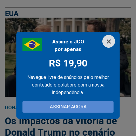
EUA
×
Assine o JCO
por apenas
R$ 19,90
Navegue livre de anúncios pelo melhor
conteúdo e colabore com a nossa
independência.
ASSINAR AGORA
DONALD TRUMP
08/11/2024
Os impactos da vitória de
Donald Trump no cenário