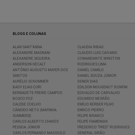
BLOGS E COLUNAS
ALAN SANT’ANNA
CLAUDIA RIBAS
ALEXANDRE MAGNANI
CLÁUDIO LUIS CAIVANO
ALEXANDRE SIQUEIRA
COMANDANTE WINSTON
ANDERSON HECALT
RODRIGUES LIMA
ANTÔNIO AUGUSTO MAYER DOS
DANIEL CAMILO
SANTOS
DANIEL SOUZA JÚNIOR
AURÉLIO SCHOMMER
DENER DIAS
BADY ELIAS CURI
EDILSON MOUGENOT BONFIM
BERNADETE FREIRE CAMPOS
EDIVALDO DE CARVALHO
BOSCO FOZ
EDUARDO NEGRÃO
CALEBE COELHO
EMÍLIO KERBER FILHO
CÂNDIDO NETO (MAFINHA
ENRICO PIERRO
SUMMERS)
FELIPE BRANCO
CARLOS ALBERTO CHAVES
FELIPE FIAMENGHI
PESSOA JÚNIOR
FREDERICO "FRED" RODRIGUES
CARLOS FERNANDO MAGGIOLO
GENERAL GIRÃO