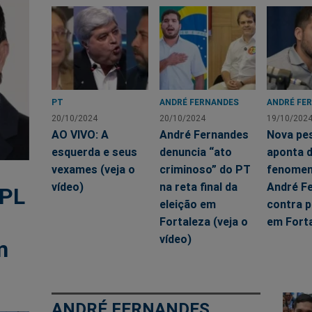
PT
ANDRÉ FERNANDES
ANDRÉ FE
20/10/2024
20/10/2024
19/10/202
AO VIVO: A
André Fernandes
Nova pe
esquerda e seus
denuncia “ato
aponta 
vexames (veja o
criminoso” do PT
fenomen
vídeo)
na reta final da
André F
 PL
eleição em
contra p
Fortaleza (veja o
em Fort
vídeo)
m
ANDRÉ FERNANDES