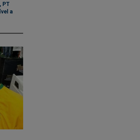
, PT
ível a