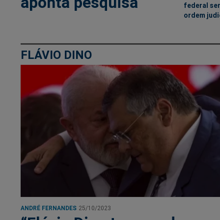
aponta pesquisa
federal se
ordem judi
FLÁVIO DINO
ANDRÉ FERNANDES
25/10/2023