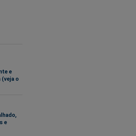
nte e
 (veja o
alhado,
s e