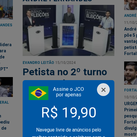
ANDRÉ
11/10/
NANDES
André
põe 5
vanta
lidera
petis
ara
Forta
 de
e
EVANDRO LEITÃO
15/10/2024
Petista no 2º turno
 PT"
em Fortaleza trata
×
Assine o JCO
FORTA
André Fernandes
por apenas
10/10/
DERAL
como “meu
URGE
R$ 19,90
Prime
candidato” (veja o
m
pesqu
pediu
Fortal
vídeo)
 de
divulg
Navegue livre de anúncios pelo
mostr