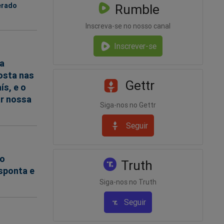
erado
Rumble
Inscreva-se no nosso canal
Inscrever-se
ua
posta nas
Gettr
ís, e o
r nossa
Siga-nos no Gettr
Seguir
no
Truth
sponta e
Siga-nos no Truth
Seguir