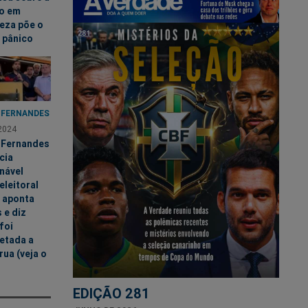
ão em
eza põe o
 pânico
 FERNANDES
2024
 Fernandes
cia
nável
eleitoral
, aponta
 e diz
foi
etada a
rua (veja o
EDIÇÃO 281