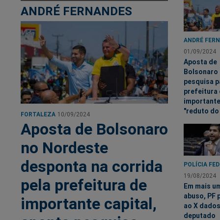
ANDRÉ FERNANDES
ANDRÉ FER
01/09/2024
Aposta de
Bolsonaro 
pesquisa p
prefeitura
important
"reduto do
FORTALEZA
10/09/2024
Aposta de Bolsonaro
no Nordeste
desponta na corrida
POLÍCIA FE
19/08/2024
pela prefeitura de
Em mais u
abuso, PF 
importante capital,
ao X dados
deputado