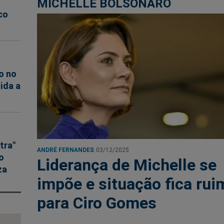
MICHELLE BOLSONARO
co
o no
ida a
tra"
ANDRÉ FERNANDES
03/12/2025
o
Liderança de Michelle se
za
impõe e situação fica rui
para Ciro Gomes