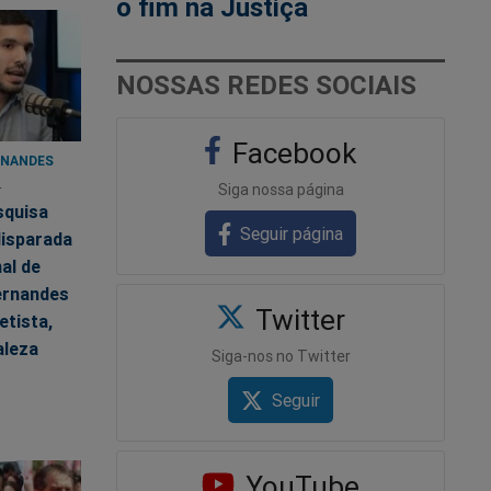
o fim na Justiça
NOSSAS REDES SOCIAIS
Facebook
RNANDES
4
Siga nossa página
squisa
Seguir página
disparada
al de
ernandes
Twitter
etista,
aleza
Siga-nos no Twitter
Seguir
YouTube