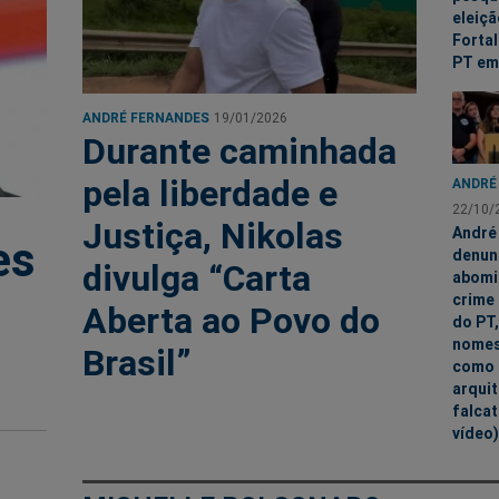
eleiç
Fortal
PT em
ANDRÉ FERNANDES
19/01/2026
Durante caminhada
pela liberdade e
ANDRÉ
22/10/
Justiça, Nikolas
André
es
denun
divulga “Carta
abomi
crime 
Aberta ao Povo do
do PT
nomes
Brasil”
como 
arquit
falcat
vídeo)