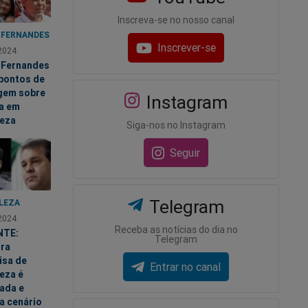
Inscreva-se no nosso canal
 FERNANDES
Inscrever-se
2024
 Fernandes
 pontos de
gem sobre
Instagram
ta em
leza
Siga-nos no Instagram
Seguir
Telegram
LEZA
2024
Receba as notícias do dia no
NTE:
Telegram
ira
isa de
Entrar no canal
eza é
ada e
a cenário