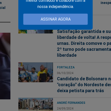
melhor conteúdo e colabore com a
m
inesp
nossa independência.
cial
ASSINAR AGORA
ELEIÇÕES 2024
07/10/2024
Satisfação garantida e s
liberdade de volta! A res
urnas. Direita comove o pa
2º turno pode sacramenta
liberdade
FORTALEZA
06/10/2024
Candidato de Bolsonaro 
"coração" do Nordeste de
deixa petista para trás
ANDRÉ FERNANDES
24/09/2024