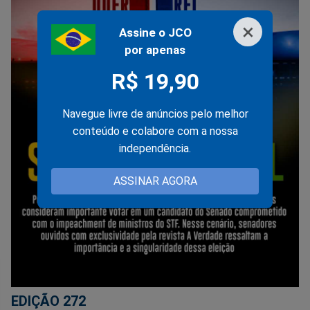
×
Assine o JCO
por apenas
R$ 19,90
Navegue livre de anúncios pelo melhor
conteúdo e colabore com a nossa
independência.
ASSINAR AGORA
EDIÇÃO 272