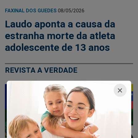
FAXINAL DOS GUEDES
08/05/2026
Laudo aponta a causa da
estranha morte da atleta
adolescente de 13 anos
REVISTA A VERDADE
×