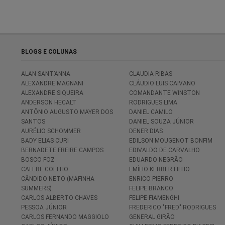
BLOGS E COLUNAS
ALAN SANT’ANNA
CLAUDIA RIBAS
ALEXANDRE MAGNANI
CLÁUDIO LUIS CAIVANO
ALEXANDRE SIQUEIRA
COMANDANTE WINSTON
ANDERSON HECALT
RODRIGUES LIMA
ANTÔNIO AUGUSTO MAYER DOS
DANIEL CAMILO
SANTOS
DANIEL SOUZA JÚNIOR
AURÉLIO SCHOMMER
DENER DIAS
BADY ELIAS CURI
EDILSON MOUGENOT BONFIM
BERNADETE FREIRE CAMPOS
EDIVALDO DE CARVALHO
BOSCO FOZ
EDUARDO NEGRÃO
CALEBE COELHO
EMÍLIO KERBER FILHO
CÂNDIDO NETO (MAFINHA
ENRICO PIERRO
SUMMERS)
FELIPE BRANCO
CARLOS ALBERTO CHAVES
FELIPE FIAMENGHI
PESSOA JÚNIOR
FREDERICO "FRED" RODRIGUES
CARLOS FERNANDO MAGGIOLO
GENERAL GIRÃO