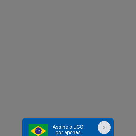
Assine o JCO
×
por apenas