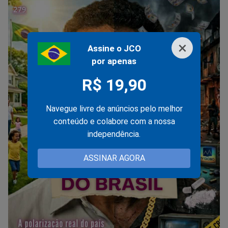
×
Assine o JCO
por apenas
R$ 19,90
Navegue livre de anúncios pelo melhor
conteúdo e colabore com a nossa
independência.
ASSINAR AGORA