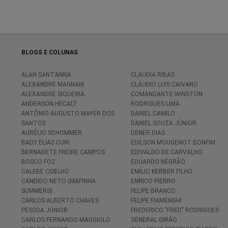
BLOGS E COLUNAS
ALAN SANT’ANNA
CLAUDIA RIBAS
ALEXANDRE MAGNANI
CLÁUDIO LUIS CAIVANO
ALEXANDRE SIQUEIRA
COMANDANTE WINSTON
ANDERSON HECALT
RODRIGUES LIMA
ANTÔNIO AUGUSTO MAYER DOS
DANIEL CAMILO
SANTOS
DANIEL SOUZA JÚNIOR
AURÉLIO SCHOMMER
DENER DIAS
BADY ELIAS CURI
EDILSON MOUGENOT BONFIM
BERNADETE FREIRE CAMPOS
EDIVALDO DE CARVALHO
BOSCO FOZ
EDUARDO NEGRÃO
CALEBE COELHO
EMÍLIO KERBER FILHO
CÂNDIDO NETO (MAFINHA
ENRICO PIERRO
SUMMERS)
FELIPE BRANCO
CARLOS ALBERTO CHAVES
FELIPE FIAMENGHI
PESSOA JÚNIOR
FREDERICO "FRED" RODRIGUES
CARLOS FERNANDO MAGGIOLO
GENERAL GIRÃO