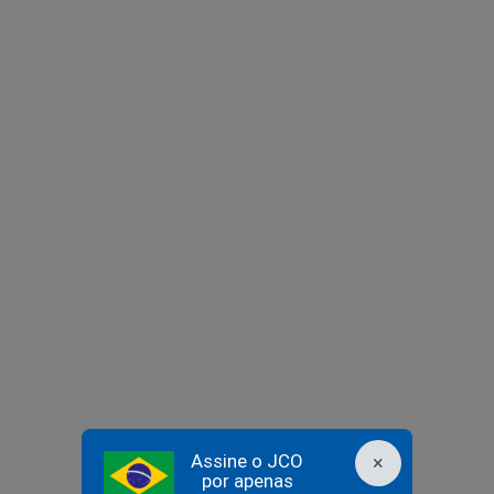
Assine o JCO
×
por apenas