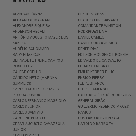
BLOGS E COLUNAS
ALAN SANT’ANNA
CLAUDIA RIBAS
ALEXANDRE MAGNANI
CLÁUDIO LUIS CAIVANO
ALEXANDRE SIQUEIRA
COMANDANTE WINSTON
ANDERSON HECALT
RODRIGUES LIMA
ANTÔNIO AUGUSTO MAYER DOS
DANIEL CAMILO
SANTOS
DANIEL SOUZA JÚNIOR
AURÉLIO SCHOMMER
DENER DIAS
BADY ELIAS CURI
EDILSON MOUGENOT BONFIM
BERNADETE FREIRE CAMPOS
EDIVALDO DE CARVALHO
BOSCO FOZ
EDUARDO NEGRÃO
CALEBE COELHO
EMÍLIO KERBER FILHO
CÂNDIDO NETO (MAFINHA
ENRICO PIERRO
SUMMERS)
FELIPE BRANCO
CARLOS ALBERTO CHAVES
FELIPE FIAMENGHI
PESSOA JÚNIOR
FREDERICO "FRED" RODRIGUES
CARLOS FERNANDO MAGGIOLO
GENERAL GIRÃO
CARLOS JÚNIOR
GUILLERMO FEDERICO PIACESI
CARLOS SAMPAIO
RAMOS
CAROLINE PEIXOTO
GUSTAVO REICHENBACH
CESAR AUGUSTO CAVAZZOLA
HAROLDO BARBOZA
JUNIOR
CLAITON APPEL