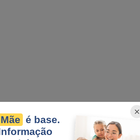
×
Mãe
é base.
Informação