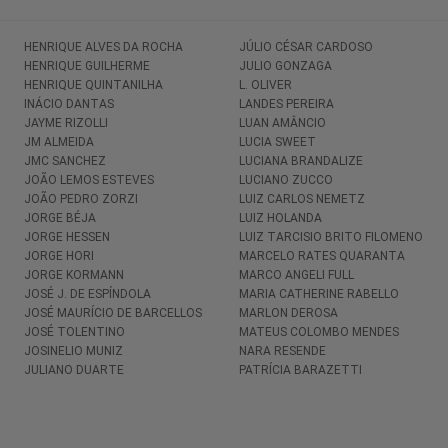
HENRIQUE ALVES DA ROCHA
JÚLIO CÉSAR CARDOSO
HENRIQUE GUILHERME
JULIO GONZAGA
HENRIQUE QUINTANILHA
L. OLIVER
INÁCIO DANTAS
LANDES PEREIRA
JAYME RIZOLLI
LUAN AMÂNCIO
JM ALMEIDA
LUCIA SWEET
JMC SANCHEZ
LUCIANA BRANDALIZE
JOÃO LEMOS ESTEVES
LUCIANO ZUCCO
JOÃO PEDRO ZORZI
LUIZ CARLOS NEMETZ
JORGE BÉJA
LUIZ HOLANDA
JORGE HESSEN
LUIZ TARCISIO BRITO FILOMENO
JORGE HORI
MARCELO RATES QUARANTA
JORGE KORMANN
MARCO ANGELI FULL
JOSÉ J. DE ESPÍNDOLA
MARIA CATHERINE RABELLO
JOSÉ MAURÍCIO DE BARCELLOS
MARLON DEROSA
JOSÉ TOLENTINO
MATEUS COLOMBO MENDES
JOSINELIO MUNIZ
NARA RESENDE
JULIANO DUARTE
PATRÍCIA BARAZETTI