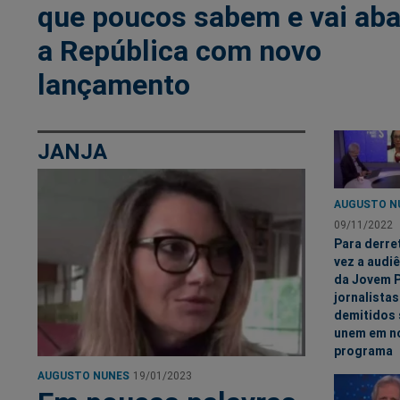
que poucos sabem e vai aba
a República com novo
lançamento
JANJA
AUGUSTO N
09/11/2022
Para derre
vez a audi
da Jovem P
jornalistas
demitidos 
unem em n
programa
AUGUSTO NUNES
19/01/2023