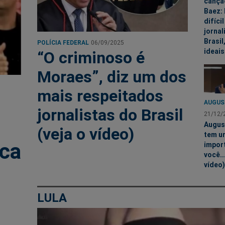
cançã
Baez: 
difíci
jornal
Brasil
POLÍCIA FEDERAL
06/09/2025
ideais
“O criminoso é
Moraes”, diz um dos
mais respeitados
AUGUS
jornalistas do Brasil
21/12/
Augus
(veja o vídeo)
tem u
ca
impor
você..
vídeo)
o
LULA