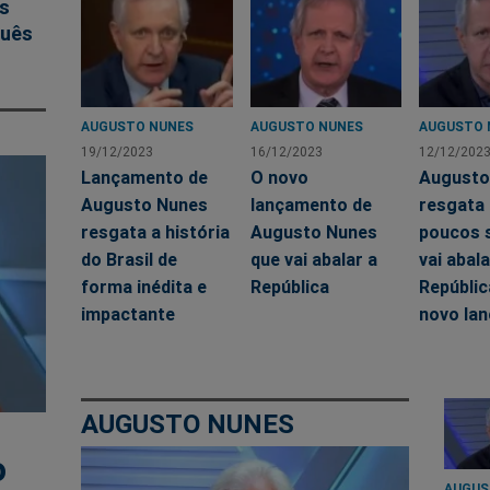
as
guês
AUGUSTO NUNES
AUGUSTO NUNES
AUGUSTO 
19/12/2023
16/12/2023
12/12/202
Lançamento de
O novo
Augusto
Augusto Nunes
lançamento de
resgata 
resgata a história
Augusto Nunes
poucos 
do Brasil de
que vai abalar a
vai abala
forma inédita e
República
Repúbli
impactante
novo la
AUGUSTO NUNES
o
AUGUS