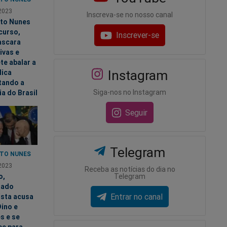
2023
Inscreva-se no nosso canal
to Nunes
curso,
Inscrever-se
scara
ivas e
te abalar a
Instagram
lica
tando a
Siga-nos no Instagram
ia do Brasil
Seguir
Telegram
TO NUNES
2023
Receba as notícias do dia no
Telegram
o,
mado
Entrar no canal
ista acusa
Dino e
s e se
ce para