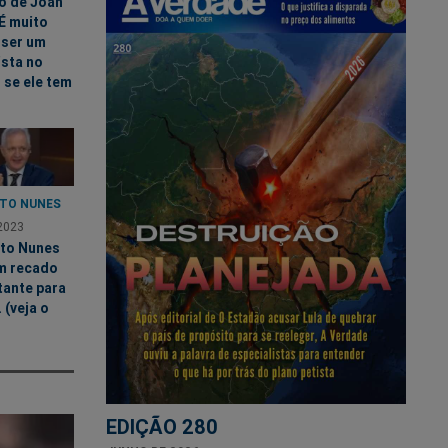
o de Joan
É muito
l ser um
ista no
, se ele tem
TO NUNES
2023
to Nunes
m recado
tante para
. (veja o
EDIÇÃO 280