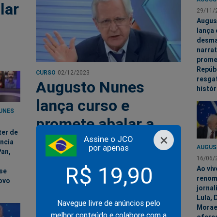
lar
29/11/
Augus
lança 
desma
narrat
prome
Repúb
CURSO
02/12/2023
resga
Augusto Nunes
histór
lança curso e
UNES
promete abalar a
ter de
×
República
Assine o JCO
ência
por apenas
AUGUS
an,
resgatando a
16/06/
R$ 19,90
Ao viv
se
história do Brasil
reno
ovo
jornal
Lula, 
Navegue livre de anúncios pelo
Morae
melhor conteúdo e colabore com a
ofere