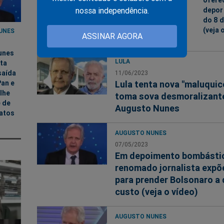
depor
nossa independência.
do 8 d
(veja 
UNES
ASSINAR AGORA
unes
LULA
ta
saída
11/06/2023
Lula tenta nova "maluquic
an e
lhe
toma sova desmoralizant
 de
Augusto Nunes
atos
AUGUSTO NUNES
07/05/2023
Em depoimento bombásti
renomado jornalista expõe
para prender Bolsonaro a
custo (veja o vídeo)
AUGUSTO NUNES