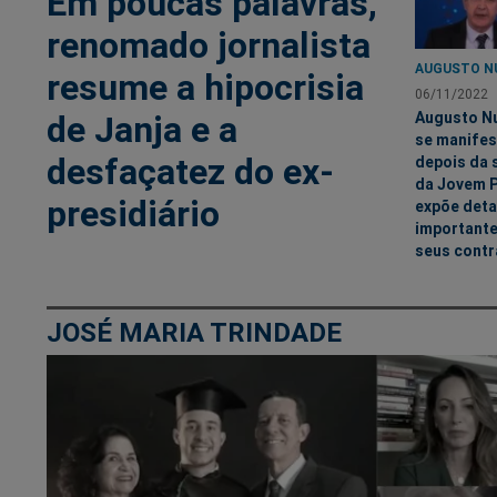
Em poucas palavras,
renomado jornalista
AUGUSTO N
resume a hipocrisia
06/11/2022
de Janja e a
Augusto N
se manifes
desfaçatez do ex-
depois da 
da Jovem P
presidiário
expõe deta
importante
seus contr
JOSÉ MARIA TRINDADE