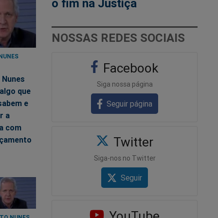
o fim na Justiça
NOSSAS REDES SOCIAIS
NUNES
Facebook
3
 Nunes
Siga nossa página
algo que
sabem e
Seguir página
r a
ca com
Twitter
nçamento
Siga-nos no Twitter
Seguir
YouTube
TO NUNES