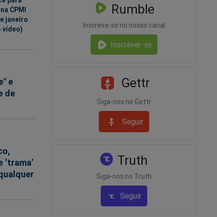
Rumble
 na CPMI
e janeiro
Inscreva-se no nosso canal
o vídeo)
Inscrever-se
Gettr
e" e
e de
Siga-nos no Gettr
Seguir
co,
Truth
 ‘trama’
 qualquer
Siga-nos no Truth
Seguir