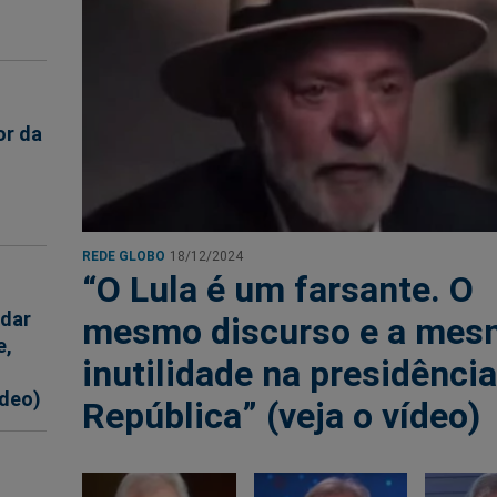
or da
REDE GLOBO
18/12/2024
“O Lula é um farsante. O
ndar
mesmo discurso e a mes
e,
inutilidade na presidência
ídeo)
República” (veja o vídeo)