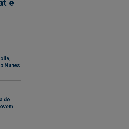
at é
olla,
to Nunes
a de
 Jovem