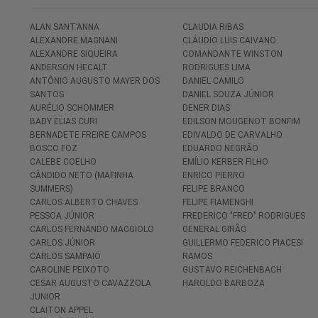
ALAN SANT’ANNA
CLAUDIA RIBAS
ALEXANDRE MAGNANI
CLÁUDIO LUIS CAIVANO
ALEXANDRE SIQUEIRA
COMANDANTE WINSTON
ANDERSON HECALT
RODRIGUES LIMA
ANTÔNIO AUGUSTO MAYER DOS
DANIEL CAMILO
SANTOS
DANIEL SOUZA JÚNIOR
AURÉLIO SCHOMMER
DENER DIAS
BADY ELIAS CURI
EDILSON MOUGENOT BONFIM
BERNADETE FREIRE CAMPOS
EDIVALDO DE CARVALHO
BOSCO FOZ
EDUARDO NEGRÃO
CALEBE COELHO
EMÍLIO KERBER FILHO
CÂNDIDO NETO (MAFINHA
ENRICO PIERRO
SUMMERS)
FELIPE BRANCO
CARLOS ALBERTO CHAVES
FELIPE FIAMENGHI
PESSOA JÚNIOR
FREDERICO "FRED" RODRIGUES
CARLOS FERNANDO MAGGIOLO
GENERAL GIRÃO
CARLOS JÚNIOR
GUILLERMO FEDERICO PIACESI
CARLOS SAMPAIO
RAMOS
CAROLINE PEIXOTO
GUSTAVO REICHENBACH
CESAR AUGUSTO CAVAZZOLA
HAROLDO BARBOZA
JUNIOR
CLAITON APPEL