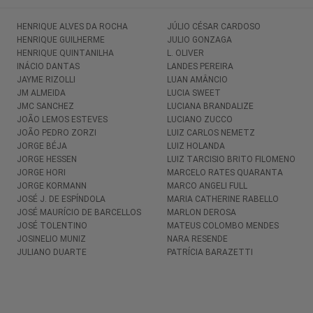
HENRIQUE ALVES DA ROCHA
JÚLIO CÉSAR CARDOSO
HENRIQUE GUILHERME
JULIO GONZAGA
HENRIQUE QUINTANILHA
L. OLIVER
INÁCIO DANTAS
LANDES PEREIRA
JAYME RIZOLLI
LUAN AMÂNCIO
JM ALMEIDA
LUCIA SWEET
JMC SANCHEZ
LUCIANA BRANDALIZE
JOÃO LEMOS ESTEVES
LUCIANO ZUCCO
JOÃO PEDRO ZORZI
LUIZ CARLOS NEMETZ
JORGE BÉJA
LUIZ HOLANDA
JORGE HESSEN
LUIZ TARCISIO BRITO FILOMENO
JORGE HORI
MARCELO RATES QUARANTA
JORGE KORMANN
MARCO ANGELI FULL
JOSÉ J. DE ESPÍNDOLA
MARIA CATHERINE RABELLO
JOSÉ MAURÍCIO DE BARCELLOS
MARLON DEROSA
JOSÉ TOLENTINO
MATEUS COLOMBO MENDES
JOSINELIO MUNIZ
NARA RESENDE
JULIANO DUARTE
PATRÍCIA BARAZETTI