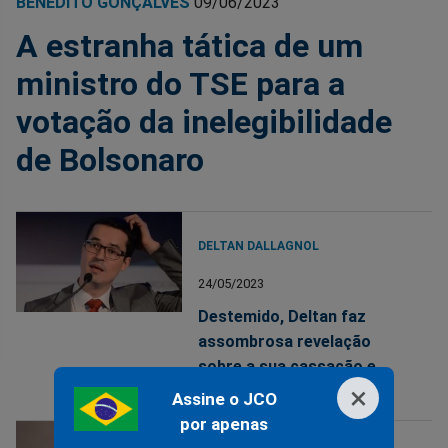
BENEDITO GONÇALVES
09/06/2023
A estranha tática de um
ministro do TSE para a
votação da inelegibilidade
de Bolsonaro
DELTAN DALLAGNOL
24/05/2023
Destemido, Deltan faz
assombrosa revelação
sobre a sua cassação e
×
complica plano de Lula
Assine o JCO
por apenas