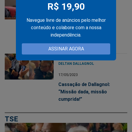
BENEDITO GONÇALVES
R$ 19,90
19/05/2023
Navegue livre de anúncios pelo melhor
Ministro relator no caso
conteúdo e colabore com a nossa
Deltan foi alvo de delação
independência.
premiada na Operação
Lava Jato
ASSINAR AGORA
DELTAN DALLAGNOL
17/05/2023
Cassação de Dallagnol:
“Missão dada, missão
cumprida!”
TSE