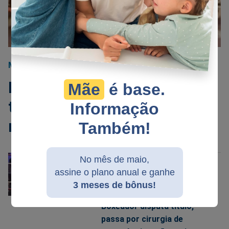
MORTE
06/01/2025
Boxeador morre
Mãe
é base.
tragicamente após ser
Informação
nocauteado
Também!
No mês de maio,
BOXE
assine o plano anual e ganhe
3 meses de bônus!
09/08/2025
Boxeador disputa título,
passa por cirurgia de