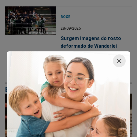
BOXE
28/09/2025
Surgem imagens do rosto
deformado de Wanderlei
Silva após confusão
×
generalizada em luta com
Popó
BOXE