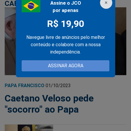
×
CAETANO VELOSO
Assine o JCO
por apenas
R$ 19,90
Navegue livre de anúncios pelo melhor
conteúdo e colabore com a nossa
independência.
ASSINAR AGORA
PAPA FRANCISCO
01/10/2023
Caetano Veloso pede
"socorro" ao Papa